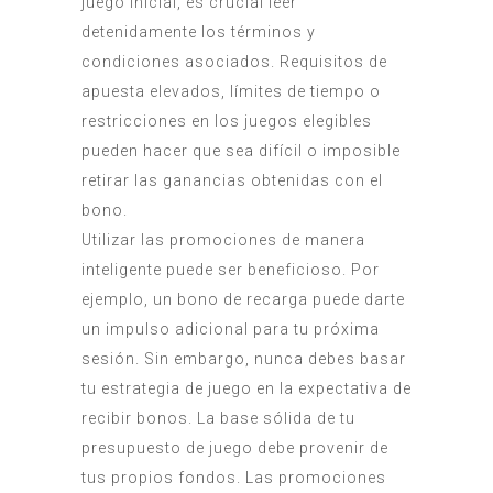
juego inicial, es crucial leer
detenidamente los términos y
condiciones asociados. Requisitos de
apuesta elevados, límites de tiempo o
restricciones en los juegos elegibles
pueden hacer que sea difícil o imposible
retirar las ganancias obtenidas con el
bono.
Utilizar las promociones de manera
inteligente puede ser beneficioso. Por
ejemplo, un bono de recarga puede darte
un impulso adicional para tu próxima
sesión. Sin embargo, nunca debes basar
tu estrategia de juego en la expectativa de
recibir bonos. La base sólida de tu
presupuesto de juego debe provenir de
tus propios fondos. Las promociones