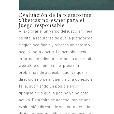
Evaluación de la plataforma
x3betcasino-es.net para el
juego responsable
Al explorar el universo del juego en línea,
es vital asegurarse de que la plataforma
elegida sea fiable y ofrezca un entorno
seguro para operar. Lamentablemente, la
información disponible indica que el sitio
web x3betcasino-es.net presenta
problemas de accesibilidad, ya que la
dirección no se encuentra y la conexión
falla, sugiriendo un posible error
tipográfico o que la página ya no está
activa. Esta falta de acceso impide una
evaluación directa de sus características
de juego responsable, sus opciones de