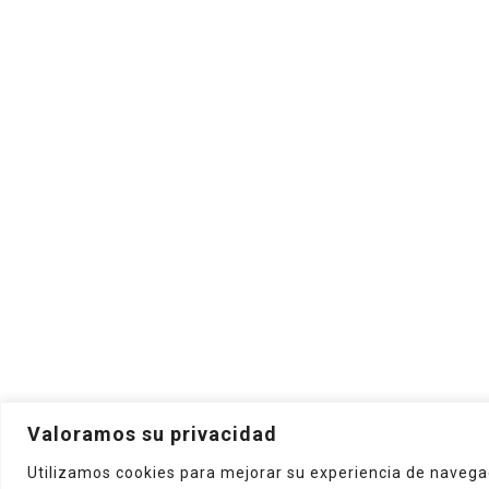
Valoramos su privacidad
Utilizamos cookies para mejorar su experiencia de navegac