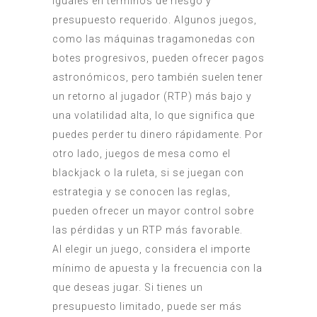
iguales en términos de riesgo y
presupuesto requerido. Algunos juegos,
como las máquinas tragamonedas con
botes progresivos, pueden ofrecer pagos
astronómicos, pero también suelen tener
un retorno al jugador (RTP) más bajo y
una volatilidad alta, lo que significa que
puedes perder tu dinero rápidamente. Por
otro lado, juegos de mesa como el
blackjack o la ruleta, si se juegan con
estrategia y se conocen las reglas,
pueden ofrecer un mayor control sobre
las pérdidas y un RTP más favorable.
Al elegir un juego, considera el importe
mínimo de apuesta y la frecuencia con la
que deseas jugar. Si tienes un
presupuesto limitado, puede ser más