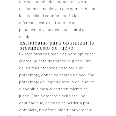
que la emoción del momento lleve a
decisiones impulsivas que comprometan
la estabilidad económica. Es la
diferencia entre disfrutar de un
pasatiempo y caer en una espiral de
deudas.
Estrategias para optimizar tu
presupuesto de juego
Existen diversas técnicas para optimizar
el presupuesto destinado al juego. Una
de las más efectivas es la regla del
porcentaje, donde se asigna un pequeño
porcentaje del ingreso total o del ahorro
disponible para el entretenimiento de
juego. Este porcentaje debe ser una
cantidad que, en caso de perderla por
completo, no afecte significativamente