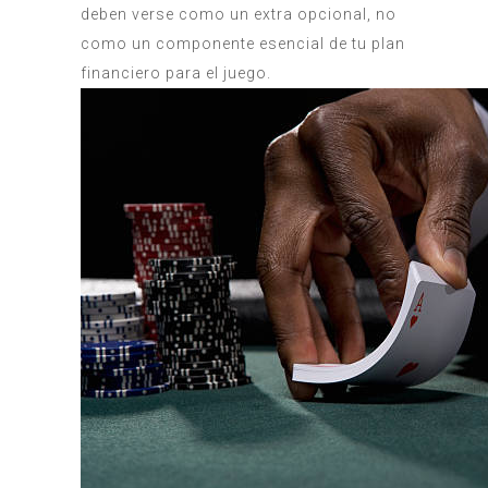
deben verse como un extra opcional, no
como un componente esencial de tu plan
financiero para el juego.