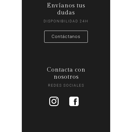
Envíanos tus
dudas
DISPONIBILIDAD 24H
Contáctanos
Contacta con
nosotros
REDES SOCIALES