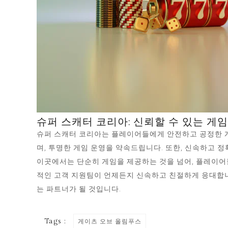
슈퍼 스캐터 코리아: 신뢰할 수 있는 게
슈퍼 스캐터 코리아는 플레이어들에게 안전하고 공정한 게
며, 투명한 게임 운영을 약속드립니다. 또한, 신속하고 
이곳에서는 단순히 게임을 제공하는 것을 넘어, 플레이어들
적인 고객 지원팀이 언제든지 신속하고 친절하게 응대합니
는 파트너가 될 것입니다.
Tags :
게이츠 오브 올림푸스