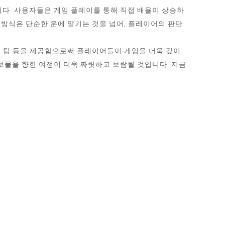
다. 사용자들은 게임 플레이를 통해 직접 배율이 상승하
 방식은 단순한 운에 맡기는 것을 넘어, 플레이어의 판단
인 팁 등을 제공함으로써 플레이어들이 게임을 더욱 깊이
보물을 향한 여정이 더욱 짜릿하고 보람될 것입니다. 지금