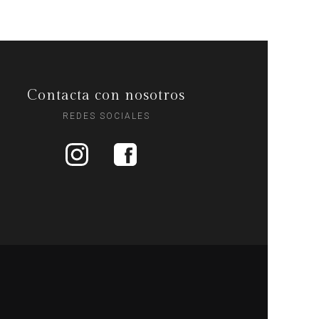
Contacta con nosotros
REDES SOCIALES