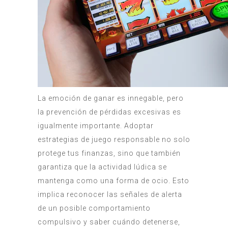
La emoción de ganar es innegable, pero
la prevención de pérdidas excesivas es
igualmente importante. Adoptar
estrategias de juego responsable no solo
protege tus finanzas, sino que también
garantiza que la actividad lúdica se
mantenga como una forma de ocio. Esto
implica reconocer las señales de alerta
de un posible comportamiento
compulsivo y saber cuándo detenerse,