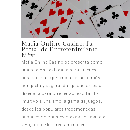
Mafia Online Casino: Tu
Portal de Entretenimiento
Móvil
Mafia Online Casino se presenta como
una opción destacada para quienes
buscan una experiencia de juego móvil
completa y segura. Su aplicación está
diseñada para ofrecer acceso fácil e
intuitivo a una amplia gama de juegos,
desde las populares tragamonedas
hasta emocionantes mesas de casino en
vivo, todo ello directamente en tu