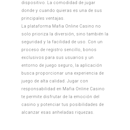
dispositivo. La comodidad de jugar
donde y cuando quieras es una de sus
principales ventajas.
La plataforma Mafia Online Casino no
solo prioriza la diversión, sino también la
seguridad y la facilidad de uso. Con un
proceso de registro sencillo, bonos
exclusivos para sus usuarios y un
entorno de juego seguro, la aplicación
busca proporcionar una experiencia de
juego de alta calidad. Jugar con
responsabilidad en Mafia Online Casino
te permite disfrutar de la emoción del
casino y potenciar tus posibilidades de
alcanzar esas anheladas riquezas.