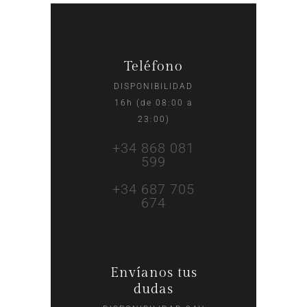
Teléfono
DISPONIBILIDAD
16h (de 08:00 a
23:00)
+34 868 081
599
+34 687 705
674
Envíanos tus
dudas