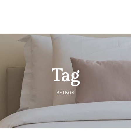
Tag
BETBOX