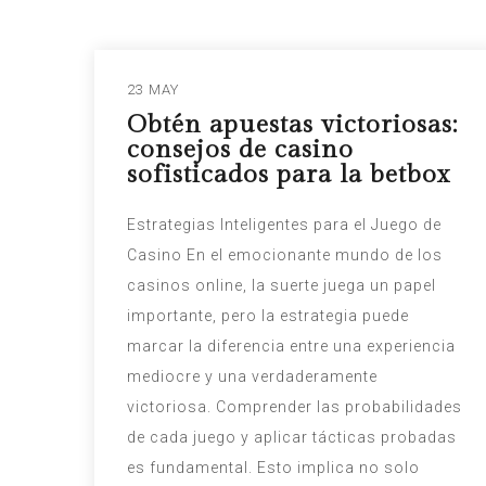
23 MAY
Obtén apuestas victoriosas:
consejos de casino
sofisticados para la betbox
Estrategias Inteligentes para el Juego de
Casino En el emocionante mundo de los
casinos online, la suerte juega un papel
importante, pero la estrategia puede
marcar la diferencia entre una experiencia
mediocre y una verdaderamente
victoriosa. Comprender las probabilidades
de cada juego y aplicar tácticas probadas
es fundamental. Esto implica no solo