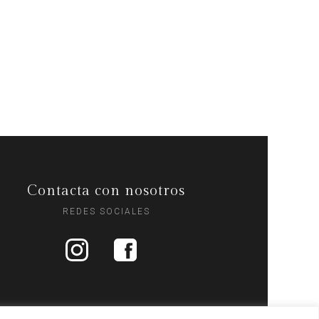
Contacta con nosotros
REDES SOCIALES