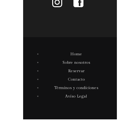
Home
Sobre nosotros
Reservar
Contacto
Términos y condiciones
Aviso Legal