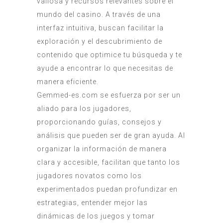
valiosa y recursos relevantes sobre el
mundo del casino. A través de una
interfaz intuitiva, buscan facilitar la
exploración y el descubrimiento de
contenido que optimice tu búsqueda y te
ayude a encontrar lo que necesitas de
manera eficiente.
Gemmed-es.com se esfuerza por ser un
aliado para los jugadores,
proporcionando guías, consejos y
análisis que pueden ser de gran ayuda. Al
organizar la información de manera
clara y accesible, facilitan que tanto los
jugadores novatos como los
experimentados puedan profundizar en
estrategias, entender mejor las
dinámicas de los juegos y tomar