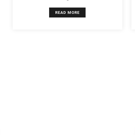
READ MORE
rea
B