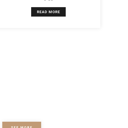
READ MORE
INCLUDED
reakfast
SEE MORE