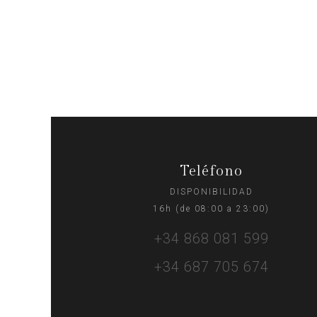
Teléfono
DISPONIBILIDAD
16h (de 08:00 a 23:00)
+34 868 081 599
+34 687 705 674