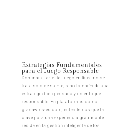
Estrategias Fundamentales
para el Juego Responsable
Dominar el arte del juego en línea no se
trata solo de suerte, sino también de una
estrategia bien pensada y un enfoque
responsable. En plataformas como
granawins-es.com
, entendemos que la
clave para una experiencia gratificante
reside en la gestión inteligente de los