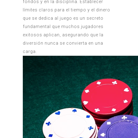
fondos y en la disciplina. Establecer
límites claros para el tiempo y el dinero
que se dedica al juego es un secreto
fundamental que muchos jugadores
exitosos aplican, asegurando que la
diversión nunca se convierta en una
carga.