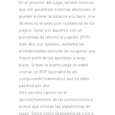
En el universo del juego, existen tácticas
que, sin garantizar victorias absolutas, sí
pueden inclinar la balanza a tu favor. Una
de ellas es la selección cuidadosa de los
juegos. Optar por aquellos con un
porcentaje de retorno al jugador (RTP)
más alto, por ejemplo, aumenta las
probabilidades teóricas de recuperar una
mayor parte de las apuestas a largo
plazo. Si bien la suerte juega un papel
crucial, un RTP favorable es un
componente matemático que no debe
pasarse por alto.
Otro secreto valioso es el
aprovechamiento de las promociones y
bonos que ofrecen las plataformas de
juego. Sitios como Granawins-es.com a