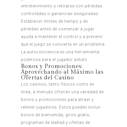
entretenimiento y retirarse con pérdidas
controladas o ganancias aseguradas.
Establecer límites de tiempo y de
pérdidas antes de comenzar a jugar
ayuda a mantener el control y a prevenir
que el juego se convierta en un problema.
La autoconciencia es una herramienta
poderosa para el jugador astuto.
Bonos y Promociones:
Aprovechando al Máximo las
Ofertas del Casino
Los casinos, tanto físicos como en
línea, a menudo ofrecen una variedad de
bonos y promociones para atraer y
retener jugadores. Estos pueden incluir
bonos de bienvenida, giros gratis,
programas de lealtad y ofertas de