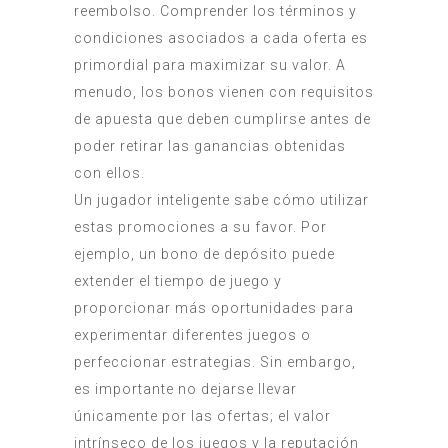
reembolso. Comprender los términos y
condiciones asociados a cada oferta es
primordial para maximizar su valor. A
menudo, los bonos vienen con requisitos
de apuesta que deben cumplirse antes de
poder retirar las ganancias obtenidas
con ellos.
Un jugador inteligente sabe cómo utilizar
estas promociones a su favor. Por
ejemplo, un bono de depósito puede
extender el tiempo de juego y
proporcionar más oportunidades para
experimentar diferentes juegos o
perfeccionar estrategias. Sin embargo,
es importante no dejarse llevar
únicamente por las ofertas; el valor
intrínseco de los juegos y la reputación