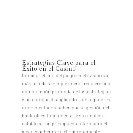
Estrategias Clave para el
Éxito en el Casino
Dominar el arte del juego en el casino va
más allá de la simple suerte; requiere una
comprensión profunda de las estrategias
y un enfoque disciplinado. Los jugadores
experimentados saben que la gestión del
bankroll es fundamental. Esto implica
establecer un presupuesto claro para el
juego y adherirse a él rigurosamente,