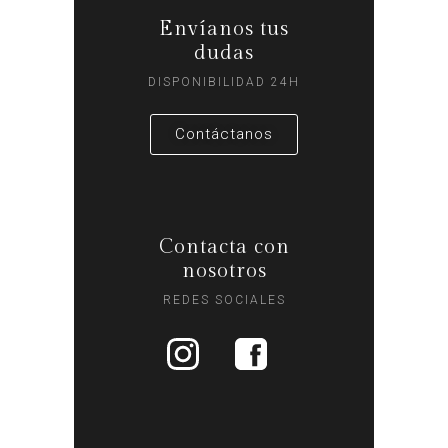
Envíanos tus
dudas
DISPONIBILIDAD 24H
Contáctanos
Contacta con
nosotros
REDES SOCIALES