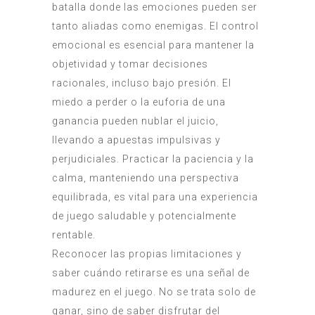
batalla donde las emociones pueden ser
tanto aliadas como enemigas. El control
emocional es esencial para mantener la
objetividad y tomar decisiones
racionales, incluso bajo presión. El
miedo a perder o la euforia de una
ganancia pueden nublar el juicio,
llevando a apuestas impulsivas y
perjudiciales. Practicar la paciencia y la
calma, manteniendo una perspectiva
equilibrada, es vital para una experiencia
de juego saludable y potencialmente
rentable.
Reconocer las propias limitaciones y
saber cuándo retirarse es una señal de
madurez en el juego. No se trata solo de
ganar, sino de saber disfrutar del