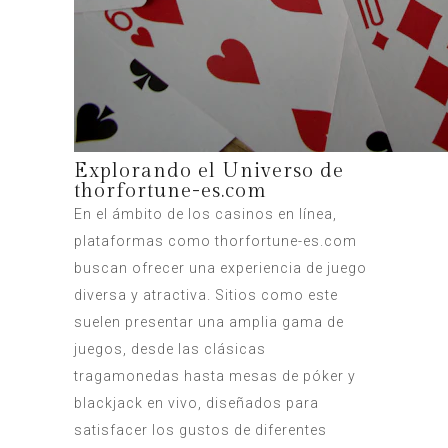
Explorando el Universo de
thorfortune-es.com
En el ámbito de los casinos en línea,
plataformas como thorfortune-es.com
buscan ofrecer una experiencia de juego
diversa y atractiva. Sitios como este
suelen presentar una amplia gama de
juegos, desde las clásicas
tragamonedas hasta mesas de póker y
blackjack en vivo, diseñados para
satisfacer los gustos de diferentes