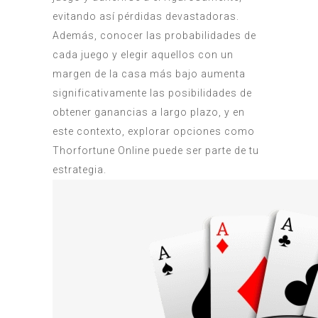
evitando así pérdidas devastadoras.
Además, conocer las probabilidades de
cada juego y elegir aquellos con un
margen de la casa más bajo aumenta
significativamente las posibilidades de
obtener ganancias a largo plazo, y en
este contexto, explorar opciones como
Thorfortune Online
puede ser parte de tu
estrategia.