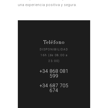
una experiencia positiva y segura.
Teléfono
DISPONIBILIDAD
16h (de 08:00 a
23:00)
+34 868 081
599
+34 687 705
674