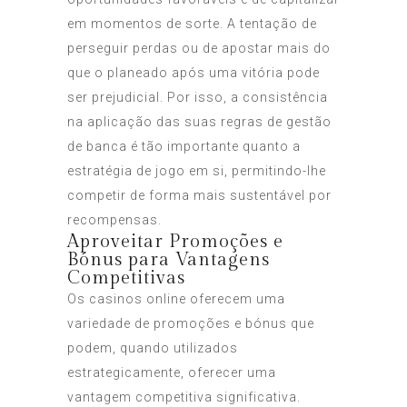
em momentos de sorte. A tentação de
perseguir perdas ou de apostar mais do
que o planeado após uma vitória pode
ser prejudicial. Por isso, a consistência
na aplicação das suas regras de gestão
de banca é tão importante quanto a
estratégia de jogo em si, permitindo-lhe
competir de forma mais sustentável por
recompensas.
Aproveitar Promoções e
Bónus para Vantagens
Competitivas
Os casinos online oferecem uma
variedade de promoções e bónus que
podem, quando utilizados
estrategicamente, oferecer uma
vantagem competitiva significativa.