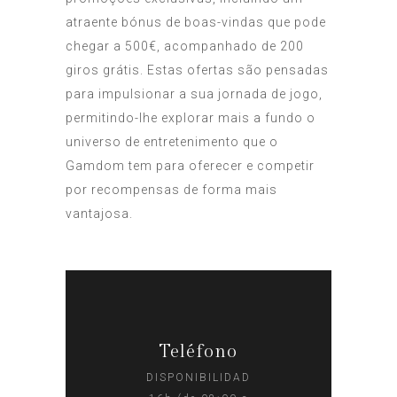
atraente bónus de boas-vindas que pode
chegar a 500€, acompanhado de 200
giros grátis. Estas ofertas são pensadas
para impulsionar a sua jornada de jogo,
permitindo-lhe explorar mais a fundo o
universo de entretenimento que o
Gamdom tem para oferecer e competir
por recompensas de forma mais
vantajosa.
Teléfono
DISPONIBILIDAD