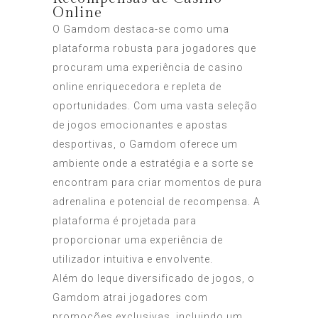
Online
O Gamdom destaca-se como uma
plataforma robusta para jogadores que
procuram uma experiência de casino
online enriquecedora e repleta de
oportunidades. Com uma vasta seleção
de jogos emocionantes e apostas
desportivas, o Gamdom oferece um
ambiente onde a estratégia e a sorte se
encontram para criar momentos de pura
adrenalina e potencial de recompensa. A
plataforma é projetada para
proporcionar uma experiência de
utilizador intuitiva e envolvente.
Além do leque diversificado de jogos, o
Gamdom atrai jogadores com
promoções exclusivas, incluindo um