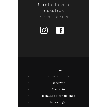
Contacta con
nosotros
REDES SOCIALES
Home
Sobre nosotros
Reservar
Contacto
Términos y condiciones
Aviso Legal