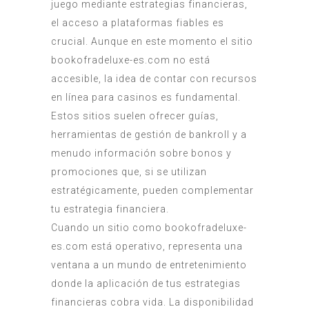
juego mediante estrategias financieras,
el acceso a plataformas fiables es
crucial. Aunque en este momento el sitio
bookofradeluxe-es.com no está
accesible, la idea de contar con recursos
en línea para casinos es fundamental.
Estos sitios suelen ofrecer guías,
herramientas de gestión de bankroll y a
menudo información sobre bonos y
promociones que, si se utilizan
estratégicamente, pueden complementar
tu estrategia financiera.
Cuando un sitio como bookofradeluxe-
es.com está operativo, representa una
ventana a un mundo de entretenimiento
donde la aplicación de tus estrategias
financieras cobra vida. La disponibilidad