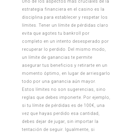
Uno de los aspectos más cruciales de la
estrategia financiera en el casino es la
disciplina para establecer y respetar los
límites. Tener un límite de pérdidas claro
evita que agotes tu bankroll por
completo en un intento desesperado por
recuperar lo perdido. Del mismo modo,
un límite de ganancias te permite
asegurar tus beneficios y retirarte en un
momento óptimo, en lugar de arriesgarlo
todo por una ganancia aún mayor.
Estos límites no son sugerencias, sino
reglas que debes imponerte. Por ejemplo,
si tu límite de pérdidas es de 100€, una
vez que hayas perdido esa cantidad,
debes dejar de jugar, sin importar la
tentación de seguir. Igualmente, si