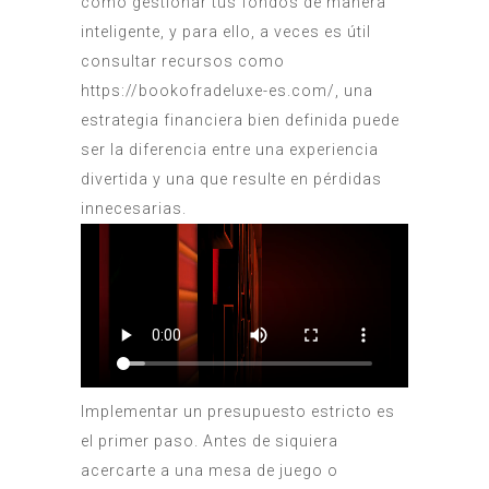
cómo gestionar tus fondos de manera
inteligente, y para ello, a veces es útil
consultar recursos como
https://bookofradeluxe-es.com/
, una
estrategia financiera bien definida puede
ser la diferencia entre una experiencia
divertida y una que resulte en pérdidas
innecesarias.
Implementar un presupuesto estricto es
el primer paso. Antes de siquiera
acercarte a una mesa de juego o