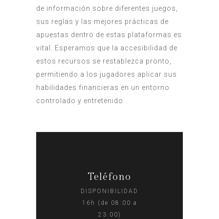
de información sobre diferentes juegos,
sus reglas y las mejores prácticas de
apuestas dentro de estas plataformas es
vital. Esperamos que la accesibilidad de
estos recursos se restablezca pronto,
permitiendo a los jugadores aplicar sus
habilidades financieras en un entorno
controlado y entretenido.
Teléfono
DISPONIBILIDAD
16h (de 08:00 a
23:00)