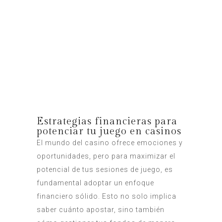
Estrategias financieras para
potenciar tu juego en casinos
El mundo del casino ofrece emociones y
oportunidades, pero para maximizar el
potencial de tus sesiones de juego, es
fundamental adoptar un enfoque
financiero sólido. Esto no solo implica
saber cuánto apostar, sino también