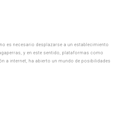
 no es necesario desplazarse a un establecimiento
 tragaperras, y en este sentido, plataformas como
n a internet, ha abierto un mundo de posibilidades