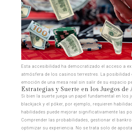
Esta accesibilidad ha democratizado el acceso a expe
atmósfera de los casinos terrestres. La posibilidad 
emoción de una mesa real sin salir de su espacio p
Estrategias y Suerte en los Juegos de
Si bien la suerte juega un papel fundamental en lo
blackjack y el póker, por ejemplo, requieren habilid
habilidades puede mejorar significativamente las po
Comprender las probabilidades, gestionar el bankro
optimizar su experiencia. No se trata solo de apostar