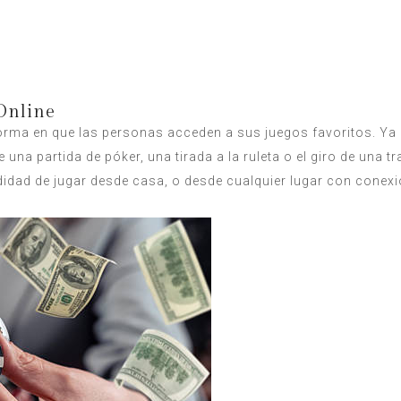
Online
 forma en que las personas acceden a sus juegos favoritos. Ya
e una partida de póker, una tirada a la ruleta o el giro de una
dad de jugar desde casa, o desde cualquier lugar con conexió