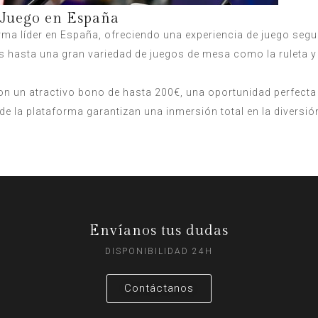
 Juego en España
ma líder en España, ofreciendo una experiencia de juego segu
hasta una gran variedad de juegos de mesa como la ruleta y e
n un atractivo bono de hasta 200€, una oportunidad perfecta p
de la plataforma garantizan una inmersión total en la diversión
Envíanos tus dudas
DISPONIBILIDAD 24H
Contáctanos