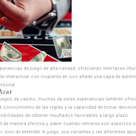
riencias de juego de alta calidad, ofreciendo interfaces intui
de interactuar con crupieres en vivo añade una capa de autenti
ersonal.
 Azar
s juegos de casino, muchas de estas experiencias también ofre
ad, conocimiento de las reglas y la capacidad de tomar decisio
sibilidades de obtener resultados favorables a largo plazo.
ll de manera efectiva y saber cuándo retirarse son aspectos c
, sino de entender el juego, sus variantes y las diferentes apu