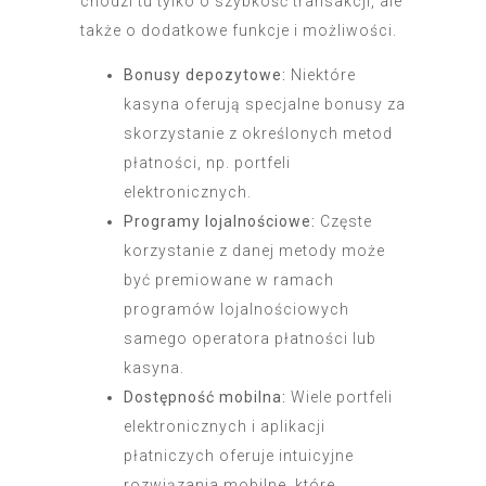
chodzi tu tylko o szybkość transakcji, ale
także o dodatkowe funkcje i możliwości.
Bonusy depozytowe:
Niektóre
kasyna oferują specjalne bonusy za
skorzystanie z określonych metod
płatności, np. portfeli
elektronicznych.
Programy lojalnościowe:
Częste
korzystanie z danej metody może
być premiowane w ramach
programów lojalnościowych
samego operatora płatności lub
kasyna.
Dostępność mobilna:
Wiele portfeli
elektronicznych i aplikacji
płatniczych oferuje intuicyjne
rozwiązania mobilne, które