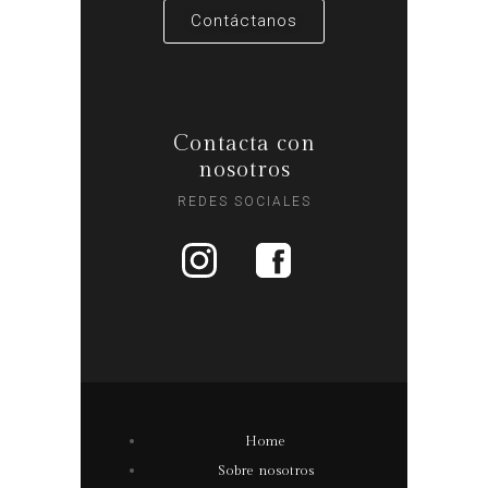
Contáctanos
Contacta con
nosotros
REDES SOCIALES
Home
Sobre nosotros