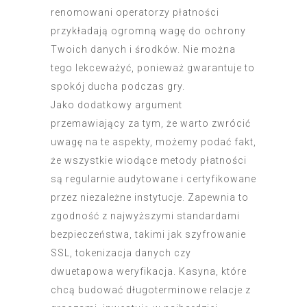
renomowani operatorzy płatności
przykładają ogromną wagę do ochrony
Twoich danych i środków. Nie można
tego lekceważyć, ponieważ gwarantuje to
spokój ducha podczas gry.
Jako dodatkowy argument
przemawiający za tym, że warto zwrócić
uwagę na te aspekty, możemy podać fakt,
że wszystkie wiodące metody płatności
są regularnie audytowane i certyfikowane
przez niezależne instytucje. Zapewnia to
zgodność z najwyższymi standardami
bezpieczeństwa, takimi jak szyfrowanie
SSL, tokenizacja danych czy
dwuetapowa weryfikacja. Kasyna, które
chcą budować długoterminowe relacje z