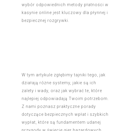
wybór odpowiednich
metody płatności w
kasynie
online jest kluczowy dla płynnej i
bezpiecznej rozgrywki.
W tym artykule zgłębimy tajniki tego, jak
działają różne systemy, jakie są ich
zalety i wady, oraz jak wybrać te, które
najlepiej odpowiadają Twoim potrzebom.
Z nami poznasz praktyczne porady
dotyczące bezpiecznych wpłat i szybkich
wypłat, które są fundamentem udanej
przygody w świecie gier hazardowych