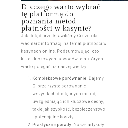
Dlaczego warto wybrać
tę platformę do
poznania metod
płatności w kasynie?
Jak dotąd przedstawiliśmy Ci szeroki
wachlarz informacji na temat płatności w
kasynach online. Podsumowując, oto
kilka kluczowych powodów, dla których
warto polegać na naszej wiedzy:
Kompleksowe porównanie:
Dajemy
Ci przejrzyste porównanie
wszystkich dostępnych metod,
uwzględniając ich kluczowe cechy,
takie jak szybkość, bezpieczeństwo
i potencjalne koszty.
Praktyczne porady:
Nasze artykuły