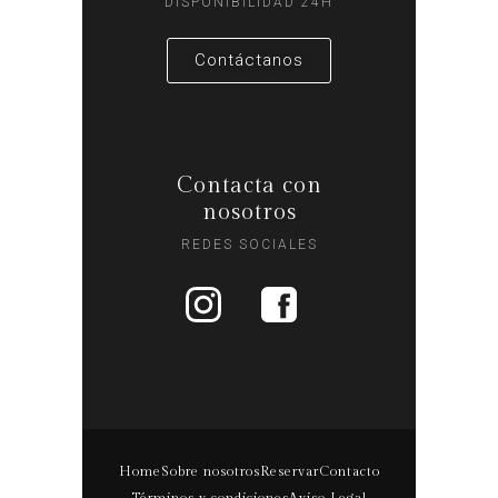
DISPONIBILIDAD 24H
Contáctanos
Contacta con
nosotros
REDES SOCIALES
Home
Sobre nosotros
Reservar
Contacto
Términos y condiciones
Aviso Legal