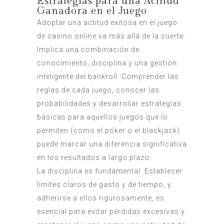
Estrategias para una Actitud
Ganadora en el Juego
Adoptar una actitud exitosa en el juego
de casino online va más allá de la suerte.
Implica una combinación de
conocimiento, disciplina y una gestión
inteligente del bankroll. Comprender las
reglas de cada juego, conocer las
probabilidades y desarrollar estrategias
básicas para aquellos juegos que lo
permiten (como el póker o el blackjack)
puede marcar una diferencia significativa
en los resultados a largo plazo.
La disciplina es fundamental. Establecer
límites claros de gasto y de tiempo, y
adherirse a ellos rigurosamente, es
esencial para evitar pérdidas excesivas y