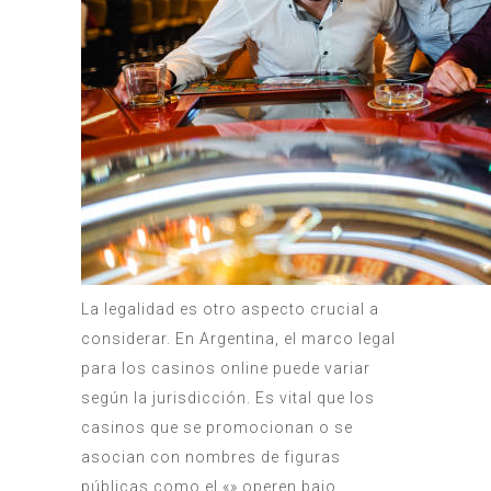
La legalidad es otro aspecto crucial a
considerar. En Argentina, el marco legal
para los casinos online puede variar
según la jurisdicción. Es vital que los
casinos que se promocionan o se
asocian con nombres de figuras
públicas como el «» operen bajo