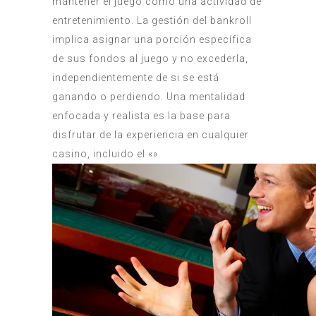
mantener el juego como una actividad de
entretenimiento. La gestión del bankroll
implica asignar una porción específica
de sus fondos al juego y no excederla,
independientemente de si se está
ganando o perdiendo. Una mentalidad
enfocada y realista es la base para
disfrutar de la experiencia en cualquier
casino, incluido el «».