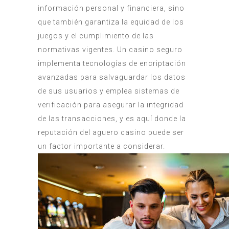
información personal y financiera, sino
que también garantiza la equidad de los
juegos y el cumplimiento de las
normativas vigentes. Un casino seguro
implementa tecnologías de encriptación
avanzadas para salvaguardar los datos
de sus usuarios y emplea sistemas de
verificación para asegurar la integridad
de las transacciones, y es aquí donde la
reputación del
aguero casino
puede ser
un factor importante a considerar.