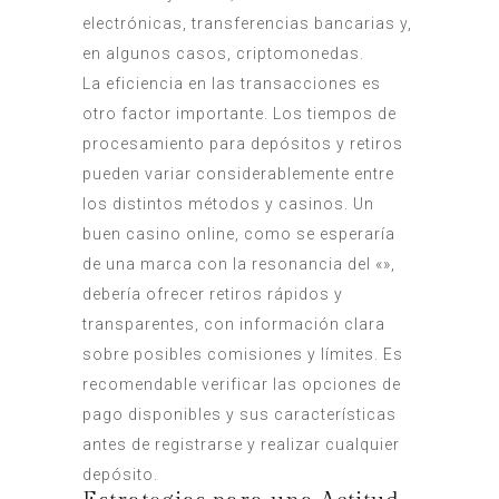
electrónicas, transferencias bancarias y,
en algunos casos, criptomonedas.
La eficiencia en las transacciones es
otro factor importante. Los tiempos de
procesamiento para depósitos y retiros
pueden variar considerablemente entre
los distintos métodos y casinos. Un
buen casino online, como se esperaría
de una marca con la resonancia del «»,
debería ofrecer retiros rápidos y
transparentes, con información clara
sobre posibles comisiones y límites. Es
recomendable verificar las opciones de
pago disponibles y sus características
antes de registrarse y realizar cualquier
depósito.