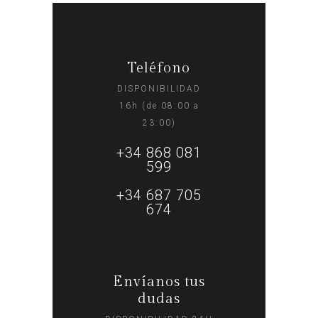
Teléfono
DISPONIBILIDAD
16h (de 08:00 a
23:00)
+34 868 081
599
+34 687 705
674
Envíanos tus
dudas