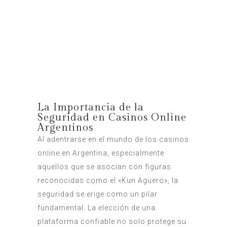
La Importancia de la
Seguridad en Casinos Online
Argentinos
Al adentrarse en el mundo de los casinos
online en Argentina, especialmente
aquellos que se asocian con figuras
reconocidas como el «Kun Agüero», la
seguridad se erige como un pilar
fundamental. La elección de una
plataforma confiable no solo protege su