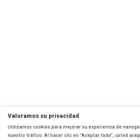
Valoramos su privacidad
Utilizamos cookies para mejorar su experiencia de navegac
nuestro tráfico. Al hacer clic en "Aceptar todo", usted ace