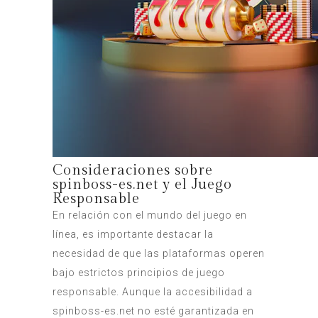
Consideraciones sobre
spinboss-es.net y el Juego
Responsable
En relación con el mundo del juego en
línea, es importante destacar la
necesidad de que las plataformas operen
bajo estrictos principios de juego
responsable. Aunque la accesibilidad a
spinboss-es.net
no esté garantizada en