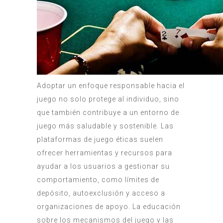
Adoptar un enfoque responsable hacia el
juego no solo protege al individuo, sino
que también contribuye a un entorno de
juego más saludable y sostenible. Las
plataformas de juego éticas suelen
ofrecer herramientas y recursos para
ayudar a los usuarios a gestionar su
comportamiento, como límites de
depósito, autoexclusión y acceso a
organizaciones de apoyo. La educación
sobre los mecanismos del juego y las