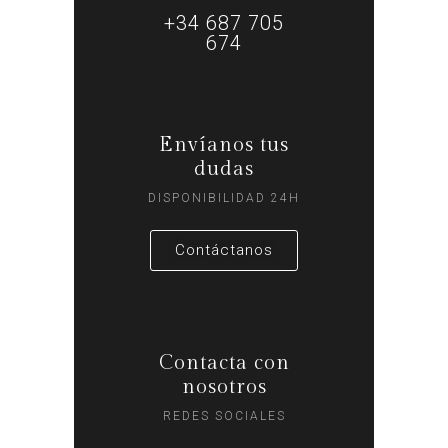
+34 687 705
674
Envíanos tus
dudas
DISPONIBILIDAD 24H
Contáctanos
Contacta con
nosotros
REDES SOCIALES