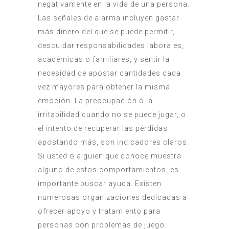
negativamente en la vida de una persona.
Las señales de alarma incluyen gastar
más dinero del que se puede permitir,
descuidar responsabilidades laborales,
académicas o familiares, y sentir la
necesidad de apostar cantidades cada
vez mayores para obtener la misma
emoción. La preocupación o la
irritabilidad cuando no se puede jugar, o
el intento de recuperar las pérdidas
apostando más, son indicadores claros.
Si usted o alguien que conoce muestra
alguno de estos comportamientos, es
importante buscar ayuda. Existen
numerosas organizaciones dedicadas a
ofrecer apoyo y tratamiento para
personas con problemas de juego.