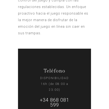
control del juego y cumpla con las
regulaciones establecidas. Un enfoque
proactivo hacia el juego responsable es
la mejor manera de disfrutar de la
emoción del juego en línea sin caer en
sus trampas.
Teléfono
DISPONIBILIDAD
16h (de 08:00 a
23:00)
+34 868 081
599