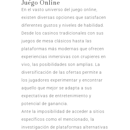
Juego Online
En el vasto universo del juego online,
existen diversas opciones que satisfacen
diferentes gustos y niveles de habilidad.
Desde los casinos tradicionales con sus
juegos de mesa clásicos hasta las
plataformas más modernas que ofrecen
experiencias inmersivas con crupieres en
vivo, las posibilidades son amplias. La
diversificación de las ofertas permite a
los jugadores experimentar y encontrar
aquello que mejor se adapta a sus
expectativas de entretenimiento y
potencial de ganancia.
Ante la imposibilidad de acceder a sitios
específicos como el mencionado, la
investigación de plataformas alternativas