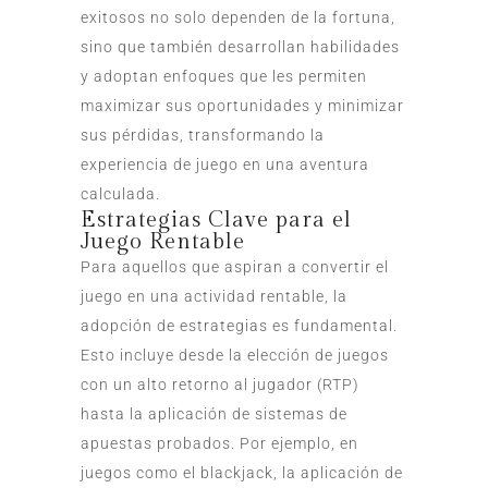
exitosos no solo dependen de la fortuna,
sino que también desarrollan habilidades
y adoptan enfoques que les permiten
maximizar sus oportunidades y minimizar
sus pérdidas, transformando la
experiencia de juego en una aventura
calculada.
Estrategias Clave para el
Juego Rentable
Para aquellos que aspiran a convertir el
juego en una actividad rentable, la
adopción de estrategias es fundamental.
Esto incluye desde la elección de juegos
con un alto retorno al jugador (RTP)
hasta la aplicación de sistemas de
apuestas probados. Por ejemplo, en
juegos como el blackjack, la aplicación de