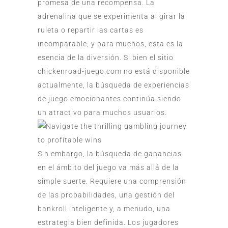
promesa de una recompensa. La
adrenalina que se experimenta al girar la
ruleta o repartir las cartas es
incomparable, y para muchos, esta es la
esencia de la diversión. Si bien el sitio
chickenroad-juego.com
no está disponible
actualmente, la búsqueda de experiencias
de juego emocionantes continúa siendo
un atractivo para muchos usuarios.
Sin embargo, la búsqueda de ganancias
en el ámbito del juego va más allá de la
simple suerte. Requiere una comprensión
de las probabilidades, una gestión del
bankroll inteligente y, a menudo, una
estrategia bien definida. Los jugadores