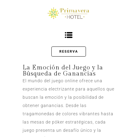
RESERVA
La Emoción del Juego y la
Búsqueda de Ganancias
El mundo del juego online ofrece una
experiencia electrizante para aquellos que
buscan la emoción y la posibilidad de
obtener ganancias. Desde las
tragamonedas de colores vibrantes hasta
las mesas de póker estratégicas, cada
juego presenta un desafío único y la