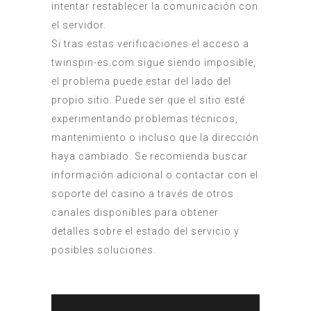
intentar restablecer la comunicación con
el servidor.
Si tras estas verificaciones el acceso a
twinspin-es.com sigue siendo imposible,
el problema puede estar del lado del
propio sitio. Puede ser que el sitio esté
experimentando problemas técnicos,
mantenimiento o incluso que la dirección
haya cambiado. Se recomienda buscar
información adicional o contactar con el
soporte del casino a través de otros
canales disponibles para obtener
detalles sobre el estado del servicio y
posibles soluciones.