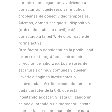
durante unos segundos y volviendo a
conectarlos, puede resolver muchos
problemas de conectividad temporales.
Además, compruebe que su dispositivo
(ordenador, tablet o móvil) esté
conectado a la red Wi-Fi o por cable de
forma activa.
Otro factor a considerar es la posibilidad
de un error tipográfico al introducir la
dirección del sitio web. Los errores de
escritura son muy comunes y pueden
llevarle a páginas inexistentes o
equivocadas. Verifique cuidadosamente
cada carácter de la URL que está
intentando acceder. Si está utilizando un
enlace guardado o un marcador, intente
escribir la dirección manualmente para