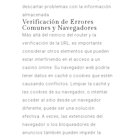
descartar problemas con la información
almacenada.
Verificación de Errores
Comunes y Navegadores
Más allá del reinicio del router y la
verificación de la URL, es importante
considerar otros elementos que pueden
estar interfiriendo en el acceso a un
casino online. Su navegador web podría
tener datos en caché o cookies que estén
causando conflictos. Limpiar la caché y
las cookies de su navegador, o intentar
acceder al sitio desde un navegador
diferente, puede ser una solución
efectiva. A veces, las extensiones del
navegador o los bloqueadores de
anuncios también pueden impedir la