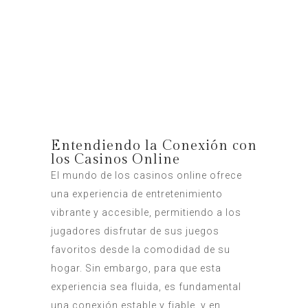
Entendiendo la Conexión con
los Casinos Online
El mundo de los casinos online ofrece
una experiencia de entretenimiento
vibrante y accesible, permitiendo a los
jugadores disfrutar de sus juegos
favoritos desde la comodidad de su
hogar. Sin embargo, para que esta
experiencia sea fluida, es fundamental
una conexión estable y fiable, y en