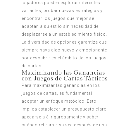
jugadores pueden explorar diferentes
variantes, probar nuevas estrategias y
encontrar los juegos que mejor se
adaptan a su estilo sin necesidad de
desplazarse a un establecimiento físico.
La diversidad de opciones garantiza que
siempre haya algo nuevo y emocionante
por descubrir en el ámbito de los juegos
de cartas.
Maximizando las Ganancias
con Juegos de Cartas Tácticos
Para maximizar las ganancias en los
juegos de cartas, es fundamental
adoptar un enfoque metódico. Esto
implica establecer un presupuesto claro,
apegarse a él rigurosamente y saber
cuándo retirarse, ya sea después de una