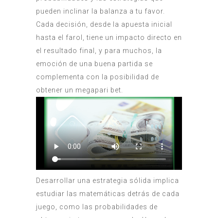
pueden inclinar la balanza a tu favor.
Cada decisión, desde la apuesta inicial
hasta el farol, tiene un impacto directo en
el resultado final, y para muchos, la
emoción de una buena partida se
complementa con la posibilidad de
obtener un
megapari bet
.
Desarrollar una estrategia sólida implica
estudiar las matemáticas detrás de cada
juego, como las probabilidades de