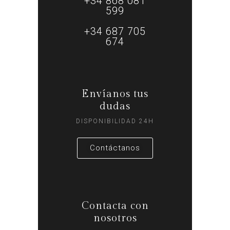
+34 868 081
599
+34 687 705
674
Envíanos tus
dudas
DISPONIBILIDAD 24H
Contáctanos
Contacta con
nosotros