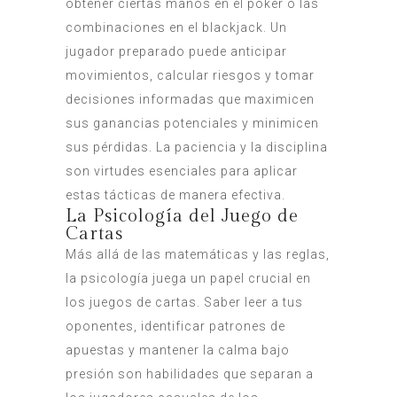
obtener ciertas manos en el póker o las
combinaciones en el blackjack. Un
jugador preparado puede anticipar
movimientos, calcular riesgos y tomar
decisiones informadas que maximicen
sus ganancias potenciales y minimicen
sus pérdidas. La paciencia y la disciplina
son virtudes esenciales para aplicar
estas tácticas de manera efectiva.
La Psicología del Juego de
Cartas
Más allá de las matemáticas y las reglas,
la psicología juega un papel crucial en
los juegos de cartas. Saber leer a tus
oponentes, identificar patrones de
apuestas y mantener la calma bajo
presión son habilidades que separan a