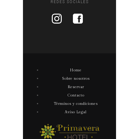
REDES SOCIALES
Home
Sobre nosotros
Reservar
Contacto
Términos y condiciones
Aviso Legal