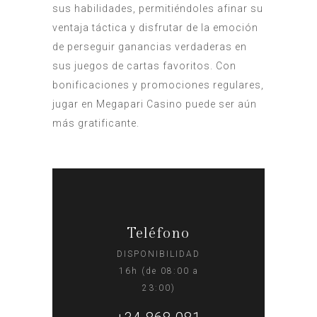
sus habilidades, permitiéndoles afinar su
ventaja táctica y disfrutar de la emoción
de perseguir ganancias verdaderas en
sus juegos de cartas favoritos. Con
bonificaciones y promociones regulares,
jugar en Megapari Casino puede ser aún
más gratificante.
Teléfono
DISPONIBILIDAD
16h (de 08:00 a
23:00)