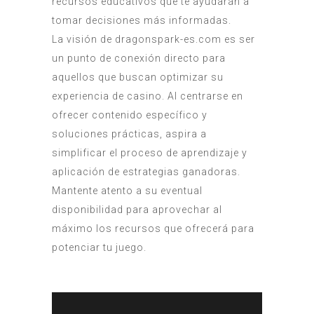
recursos educativos que te ayudarán a
tomar decisiones más informadas.
La visión de dragonspark-es.com es ser
un punto de conexión directo para
aquellos que buscan optimizar su
experiencia de casino. Al centrarse en
ofrecer contenido específico y
soluciones prácticas, aspira a
simplificar el proceso de aprendizaje y
aplicación de estrategias ganadoras.
Mantente atento a su eventual
disponibilidad para aprovechar al
máximo los recursos que ofrecerá para
potenciar tu juego.