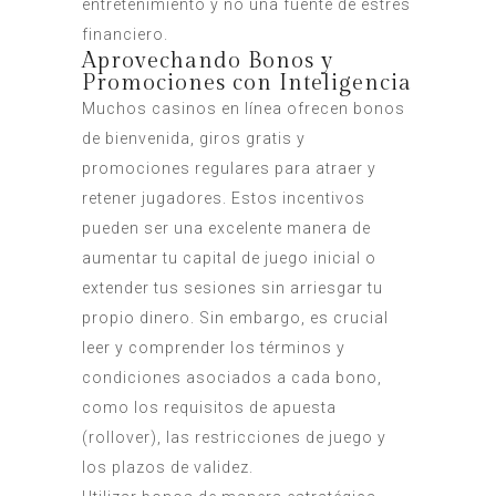
entretenimiento y no una fuente de estrés
financiero.
Aprovechando Bonos y
Promociones con Inteligencia
Muchos casinos en línea ofrecen bonos
de bienvenida, giros gratis y
promociones regulares para atraer y
retener jugadores. Estos incentivos
pueden ser una excelente manera de
aumentar tu capital de juego inicial o
extender tus sesiones sin arriesgar tu
propio dinero. Sin embargo, es crucial
leer y comprender los términos y
condiciones asociados a cada bono,
como los requisitos de apuesta
(rollover), las restricciones de juego y
los plazos de validez.