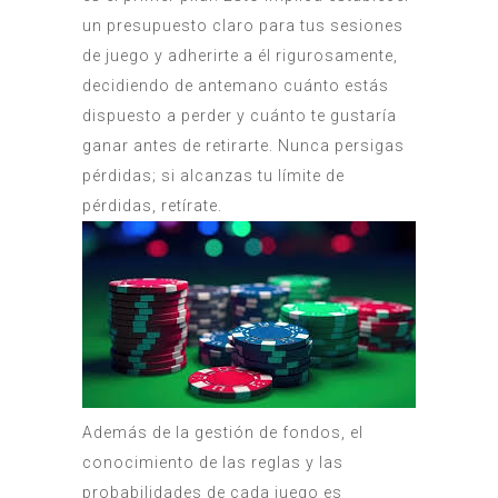
un presupuesto claro para tus sesiones
de juego y adherirte a él rigurosamente,
decidiendo de antemano cuánto estás
dispuesto a perder y cuánto te gustaría
ganar antes de retirarte. Nunca persigas
pérdidas; si alcanzas tu límite de
pérdidas, retírate.
Además de la gestión de fondos, el
conocimiento de las reglas y las
probabilidades de cada juego es