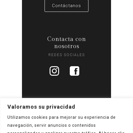
Contáctanos
Contacta con
nosotros
REDES SOCIALES
Valoramos su privacidad
Utilizamos cookies para mejorar su experiencia de
Home
navegación, servir anuncios o contenidos
Sobre nosotros