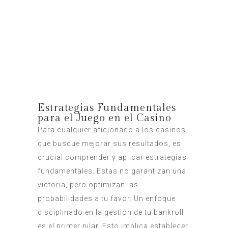
Estrategias Fundamentales
para el Juego en el Casino
Para cualquier aficionado a los casinos
que busque mejorar sus resultados, es
crucial comprender y aplicar estrategias
fundamentales. Estas no garantizan una
victoria, pero optimizan las
probabilidades a tu favor. Un enfoque
disciplinado en la gestión de tu bankroll
es el primer pilar. Esto implica establecer