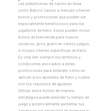
Las plataformas de casino en línea
como Betcris Casino a menudo ofrecen
bonos y promociones que pueden ser
especialmente beneficiosos para los
jugadores de Keno. Estos pueden incluir
bonos de bienvenida para nuevos
usuarios, giros gratis en ciertos juegos,
o incluso ofertas específicas de Keno.
Es vital leer siempre los términos y
condiciones asociados a estas
promociones para entender cómo se
aplican a tus apuestas de Keno y cuáles
son los requisitos de apuesta.
Utilizar estos bonos de manera
estratégica puede extender tu tiempo de
juego y potencialmente aumentar tus
ganancias sin necesidad de arriesgar tu