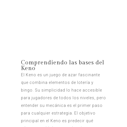
Comprendiendo las bases del
Keno
El Keno es un juego de azar fascinante
que combina elementos de lotería y
bingo. Su simplicidad lo hace accesible
para jugadores de todos los niveles, pero
entender su mecánica es el primer paso
para cualquier estrategia. El objetivo
principal en el Keno es predecir qué