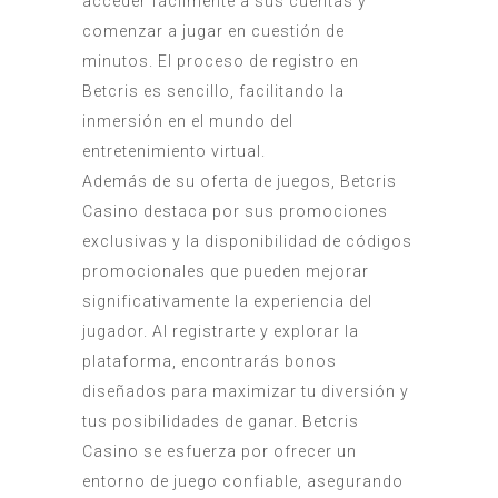
acceder fácilmente a sus cuentas y
comenzar a jugar en cuestión de
minutos. El proceso de registro en
Betcris es sencillo, facilitando la
inmersión en el mundo del
entretenimiento virtual.
Además de su oferta de juegos, Betcris
Casino destaca por sus promociones
exclusivas y la disponibilidad de códigos
promocionales que pueden mejorar
significativamente la experiencia del
jugador. Al registrarte y explorar la
plataforma, encontrarás bonos
diseñados para maximizar tu diversión y
tus posibilidades de ganar. Betcris
Casino se esfuerza por ofrecer un
entorno de juego confiable, asegurando