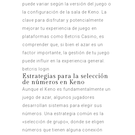
puede variar según la versión del juego o
la configuración de la sala de Keno. La
clave para disfrutar y potencialmente
mejorar tu experiencia de juego en
plataformas como Betcris Casino, es
comprender que, si bien el azar es un
factor importante, la gestión de tu juego
puede influir en la experiencia general.
betcris login
Estrategias para la selección
de números en Keno
Aunque el Keno es fundamentalmente un
juego de azar, algunos jugadores
desarrollan sistemas para elegir sus
números. Una estrategia común es la
«selección de grupo», donde se eligen
números que tienen alguna conexión