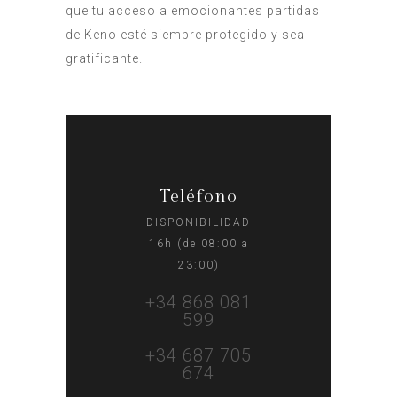
que tu acceso a emocionantes partidas
de Keno esté siempre protegido y sea
gratificante.
Teléfono
DISPONIBILIDAD
16h (de 08:00 a
23:00)
+34 868 081
599
+34 687 705
674