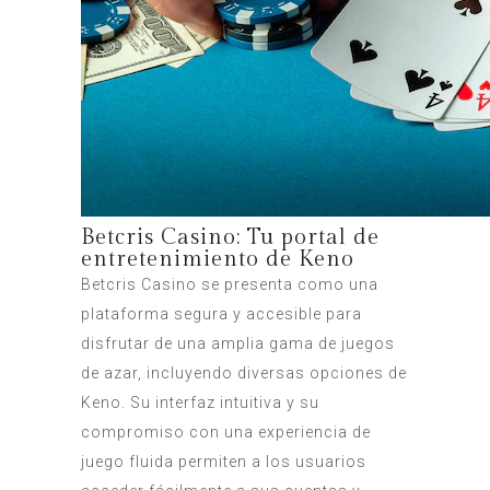
Betcris Casino: Tu portal de
entretenimiento de Keno
Betcris Casino se presenta como una
plataforma segura y accesible para
disfrutar de una amplia gama de juegos
de azar, incluyendo diversas opciones de
Keno. Su interfaz intuitiva y su
compromiso con una experiencia de
juego fluida permiten a los usuarios