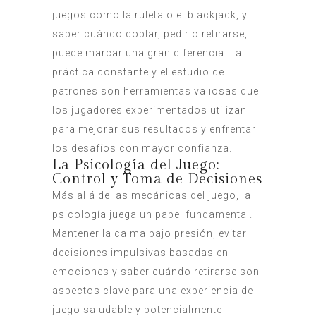
juegos como la ruleta o el blackjack, y
saber cuándo doblar, pedir o retirarse,
puede marcar una gran diferencia. La
práctica constante y el estudio de
patrones son herramientas valiosas que
los jugadores experimentados utilizan
para mejorar sus resultados y enfrentar
los desafíos con mayor confianza.
La Psicología del Juego:
Control y Toma de Decisiones
Más allá de las mecánicas del juego, la
psicología juega un papel fundamental.
Mantener la calma bajo presión, evitar
decisiones impulsivas basadas en
emociones y saber cuándo retirarse son
aspectos clave para una experiencia de
juego saludable y potencialmente