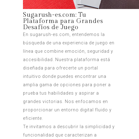
Sugarush-es.com: Tu
Plataforma para Grandes
Desafíos de Juego
En sugarush-es.com, entendemos la
búsqueda de una experiencia de juego en
línea que combine emoción, seguridad y
accesibilidad. Nuestra plataforma está
diseñada para ofrecerte un portal
intuitivo donde puedes encontrar una
amplia gama de opciones para poner a
prueba tus habilidades y aspirar a
grandes victorias. Nos enfocamos en
proporcionar un entorno digital fluido y
eficiente.
Te invitamos a descubrir la simplicidad y
funcionalidad que caracterizan a