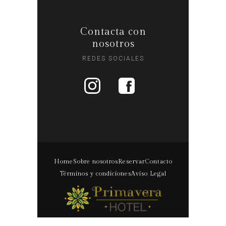
Contacta con
nosotros
REDES SOCIALES
Home
Sobre nosotros
Reservar
Contacto
Términos y condiciones
Aviso Legal