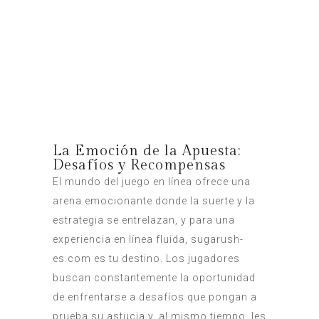
La Emoción de la Apuesta:
Desafíos y Recompensas
El mundo del juego en línea ofrece una
arena emocionante donde la suerte y la
estrategia se entrelazan, y para una
experiencia en línea fluida,
sugarush-
es.com
es tu destino. Los jugadores
buscan constantemente la oportunidad
de enfrentarse a desafíos que pongan a
prueba su astucia y, al mismo tiempo, les