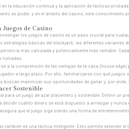
e en la educación continua y la aplicación de tácticas probadas
iento es poder, y en el ámbito del casino, este conocimiento 
n Juegos de Casino
investigar los juegos de casino es un paso crucial para cualq
strategias básicas del blackjack, las diferentes variantes de
xperiencia más calculada y potencialmente más rentable. Cada 
es tomadas.
erse a la comprensión de las ventajas de la casa (house edge)
 jugador a largo plazo. Por ello, familiarizarse con qué juego
es buscan maximizar sus oportunidades de ganar y, por ende, s
lacer Sostenible
tal para un juego de azar placentero y sostenible. Definir un 
ca decidir cuánto dinero se está dispuesto a arriesgar y nunca 
segura que el juego siga siendo una forma de entretenimiento
s también es una táctica inteligente. Esto permite extender el 