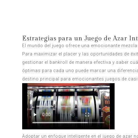
Estrategias para un Juego de Azar Int
El mundo del juego ofrece una emocionante mezcla de
Para maximizar el placer y las oportunidades de éx
gestionar el bankroll de manera efectiva y saber cuá
óptimas para cada uno puede marcar una diferencia 
destino principal para emocionantes juegos de casi
Adoptar un enfoque inteligente en el juego de azar 