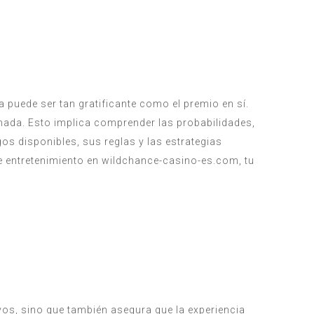
 puede ser tan gratificante como el premio en sí.
rmada. Esto implica comprender las probabilidades,
gos disponibles, sus reglas y las estrategias
e entretenimiento en
wildchance-casino-es.com
, tu
vos, sino que también asegura que la experiencia