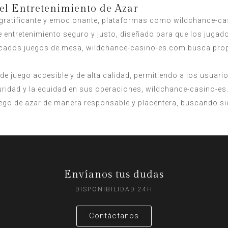
el Entretenimiento de Azar
r gratificante y emocionante, plataformas como wildchance-c
de entretenimiento seguro y justo, diseñado para que los juga
cados juegos de mesa, wildchance-casino-es.com busca propor
de juego accesible y de alta calidad, permitiendo a los usuari
guridad y la equidad en sus operaciones, wildchance-casino-e
ego de azar de manera responsable y placentera, buscando sie
Envíanos tus dudas
DISPONIBILIDAD 24H
Contáctanos