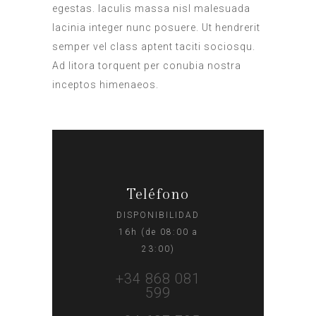
egestas. Iaculis massa nisl malesuada
lacinia integer nunc posuere. Ut hendrerit
semper vel class aptent taciti sociosqu.
Ad litora torquent per conubia nostra
inceptos himenaeos.
Teléfono
DISPONIBILIDAD
16h (de 08:00 a
23:00)
+34 868 081
599