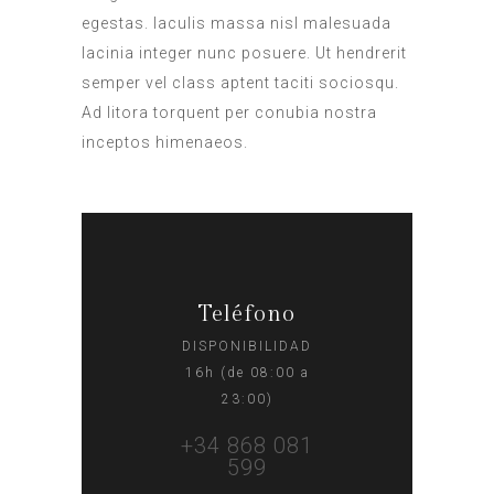
egestas. Iaculis massa nisl malesuada
lacinia integer nunc posuere. Ut hendrerit
semper vel class aptent taciti sociosqu.
Ad litora torquent per conubia nostra
inceptos himenaeos.
Teléfono
DISPONIBILIDAD
16h (de 08:00 a
23:00)
+34 868 081
599