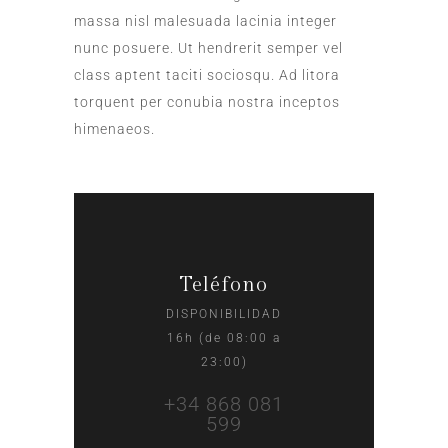
massa nisl malesuada lacinia integer
nunc posuere. Ut hendrerit semper vel
class aptent taciti sociosqu. Ad litora
torquent per conubia nostra inceptos
himenaeos.
Teléfono
DISPONIBILIDAD
16h (de 08:00 a
23:00)
+34 868 081
599