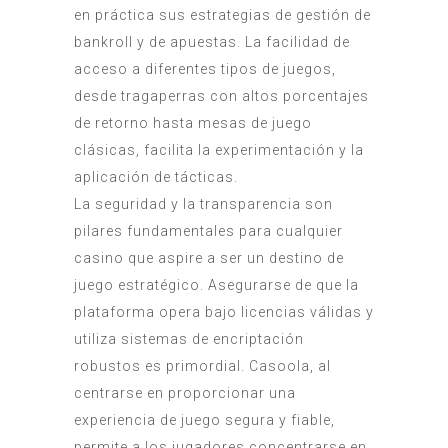
en práctica sus estrategias de gestión de
bankroll y de apuestas. La facilidad de
acceso a diferentes tipos de juegos,
desde tragaperras con altos porcentajes
de retorno hasta mesas de juego
clásicas, facilita la experimentación y la
aplicación de tácticas.
La seguridad y la transparencia son
pilares fundamentales para cualquier
casino que aspire a ser un destino de
juego estratégico. Asegurarse de que la
plataforma opera bajo licencias válidas y
utiliza sistemas de encriptación
robustos es primordial. Casoola, al
centrarse en proporcionar una
experiencia de juego segura y fiable,
permite a los jugadores concentrarse en