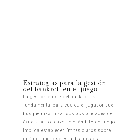
Estrategias para la gestión
del bankroll en el juego
La gestión eficaz del bankroll es
fundamental para cualquier jugador que
busque maximizar sus posibilidades de
éxito a largo plazo en el ámbito del juego.
Implica establecer límites claros sobre
cuánto dinero se está dispuesto a