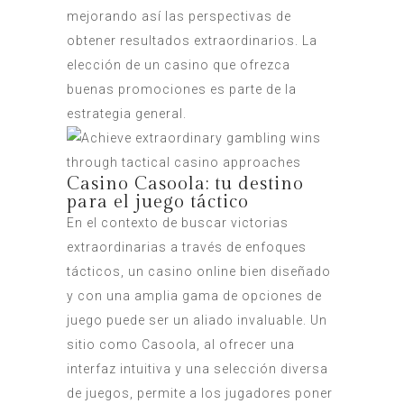
mejorando así las perspectivas de
obtener resultados extraordinarios. La
elección de un casino que ofrezca
buenas promociones es parte de la
estrategia general.
Casino Casoola: tu destino
para el juego táctico
En el contexto de buscar victorias
extraordinarias a través de enfoques
tácticos, un casino online bien diseñado
y con una amplia gama de opciones de
juego puede ser un aliado invaluable. Un
sitio como Casoola, al ofrecer una
interfaz intuitiva y una selección diversa
de juegos, permite a los jugadores poner