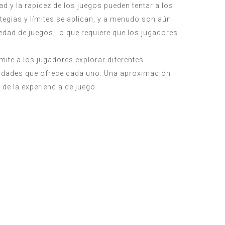
ad y la rapidez de los juegos pueden tentar a los
egias y límites se aplican, y a menudo son aún
ad de juegos, lo que requiere que los jugadores
ite a los jugadores explorar diferentes
tunidades que ofrece cada uno. Una aproximación
 de la experiencia de juego.