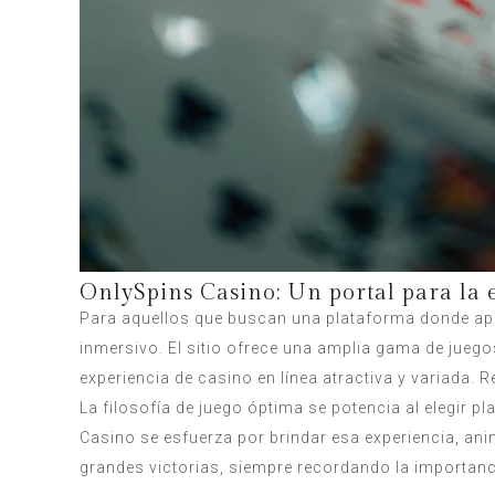
OnlySpins Casino: Un portal para la 
Para aquellos que buscan una plataforma donde apli
inmersivo. El sitio ofrece una amplia gama de jue
experiencia de casino en línea atractiva y variada.
La filosofía de juego óptima se potencia al elegir 
Casino se esfuerza por brindar esa experiencia, ani
grandes victorias, siempre recordando la importanc