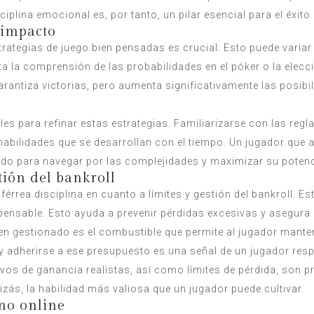
ciplina emocional es, por tanto, un pilar esencial para el éxito
u impacto
trategias de juego bien pensadas es crucial. Esto puede vari
sta la comprensión de las probabilidades en el póker o la ele
garantiza victorias, pero aumenta significativamente las posib
es para refinar estas estrategias. Familiarizarse con las regl
abilidades que se desarrollan con el tiempo. Un jugador que a
ado para navegar por las complejidades y maximizar su potenc
tión del bankroll
férrea disciplina en cuanto a límites y gestión del bankroll. Es
ensable. Esto ayuda a prevenir pérdidas excesivas y asegura q
ien gestionado es el combustible que permite al jugador mante
y adherirse a ese presupuesto es una señal de un jugador respo
ivos de ganancia realistas, así como límites de pérdida, son
izás, la habilidad más valiosa que un jugador puede cultivar.
no online