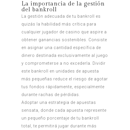
La importancia de la gestión
del bankroll
La gestión adecuada de tu bankroll es
quizás la habilidad más crítica para
cualquier jugador de casino que aspire a
obtener ganancias sostenibles. Consiste
en asignar una cantidad específica de
dinero destinada exclusivamente al juego
y comprometerse a no excederla. Dividir
este bankroll en unidades de apuesta
más pequeñas reduce el riesgo de agotar
tus fondos rápidamente, especialmente
durante rachas de pérdidas.
Adoptar una estrategia de apuestas
sensata, donde cada apuesta represente
un pequeño porcentaje de tu bankroll
total, te permitirá jugar durante más