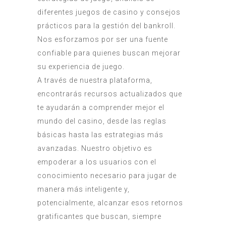
diferentes juegos de casino y consejos
prácticos para la gestión del bankroll.
Nos esforzamos por ser una fuente
confiable para quienes buscan mejorar
su experiencia de juego.
A través de nuestra plataforma,
encontrarás recursos actualizados que
te ayudarán a comprender mejor el
mundo del casino, desde las reglas
básicas hasta las estrategias más
avanzadas. Nuestro objetivo es
empoderar a los usuarios con el
conocimiento necesario para jugar de
manera más inteligente y,
potencialmente, alcanzar esos retornos
gratificantes que buscan, siempre