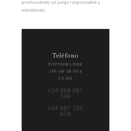
promoviendo un juego responsable y
entretenido.
Teléfono
DISPONIBILIDAD
16h (de 08:00 a
23:00)
+34 868 081
599
+34 687 705
674