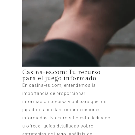
Casina-es.com: Tu recurso
para el juego informado
En casina-es.com, entendemos la
importancia de proporcionar
información precisa y útil para que los
jugadores puedan tomar decisiones
informadas. Nuestro sitio está dedicado
a ofrecer guías detalladas sobre
estrategias de juego, análisis de