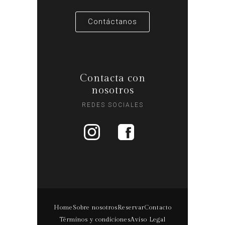
Contáctanos
Contacta con
nosotros
REDES SOCIALES
Home
Sobre nosotros
Reservar
Contacto
Términos y condiciones
Aviso Legal