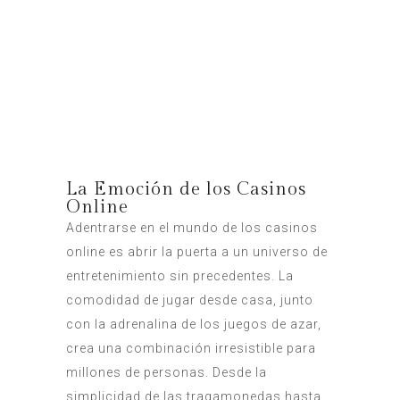
La Emoción de los Casinos
Online
Adentrarse en el mundo de los casinos
online es abrir la puerta a un universo de
entretenimiento sin precedentes. La
comodidad de jugar desde casa, junto
con la adrenalina de los juegos de azar,
crea una combinación irresistible para
millones de personas. Desde la
simplicidad de las tragamonedas hasta