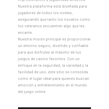
Nuestra plataforma está diseñada para
jugadores de todos los niveles,
asegurando que tanto los novatos como
los veteranos encuentren algo que les
encante.
Nuestra misión principal es proporcionar
un entorno seguro, divertido y confiable
para que disfrutes al máximo de tus
juegos de casino favoritos. Con un
enfoque en la seguridad, la variedad y la
facilidad de uso, este sitio se consolida
como el lugar ideal para quienes buscan
emoción y entretenimiento en el mundo
del juego online.