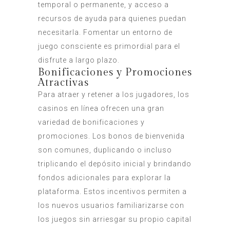
temporal o permanente, y acceso a
recursos de ayuda para quienes puedan
necesitarla. Fomentar un entorno de
juego consciente es primordial para el
disfrute a largo plazo.
Bonificaciones y Promociones
Atractivas
Para atraer y retener a los jugadores, los
casinos en línea ofrecen una gran
variedad de bonificaciones y
promociones. Los bonos de bienvenida
son comunes, duplicando o incluso
triplicando el depósito inicial y brindando
fondos adicionales para explorar la
plataforma. Estos incentivos permiten a
los nuevos usuarios familiarizarse con
los juegos sin arriesgar su propio capital