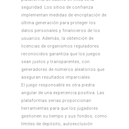
seguridad. Los sitios de confianza
implementan medidas de encriptación de
última generación para proteger los
datos personales y financieros de los
usuarios. Además, la obtención de
licencias de organismos reguladores
reconocidos garantiza que los juegos
sean justos y transparentes, con
generadores de números aleatorios que
aseguran resultados imparciales.
El juego responsable es otra piedra
angular de una experiencia positiva. Las
plataformas serias proporcionan
herramientas para que los jugadores
gestionen su tiempo y sus fondos, como
límites de depósito, autoexclusión