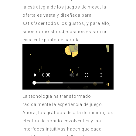
la estrategia de los juegos de mesa, la
oferta es vasta y diseñada para
satisfacer todos los gustos, y para ello,
sitios como
slotsdj-casinos.es
son un
excelente punto de partida.
La tecnología ha transformado
radicalmente la experiencia de juego.
Ahora, los gráficos de alta definición, los
efectos de sonido envolventes y las
interfaces intuitivas hacen que cada