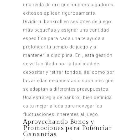
una regla de oro que muchos jugadores
exitosos aplican rigurosamente.
Dividir tu bankroll en sesiones de juego
más pequeñas y asignar una cantidad
específica para cada una te ayuda a
prolongar tu tiempo de juego y a
mantener la disciplina. En , esta gestión
se ve facilitada por la facilidad de
depositar y retirar fondos, así como por
la variedad de apuestas disponibles que
se adaptan a diferentes presupuestos.
Una estrategia de bankroll bien definida
es tu mejor aliada para navegar las
fluctuaciones inherentes al juego.
Aprovechando Bonos y
Promociones para Potenciar
Ganancias