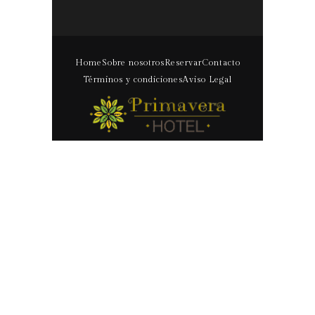
Home
Sobre nosotros
Reservar
Contacto
Términos y condiciones
Aviso Legal