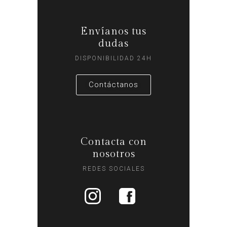
Envíanos tus
dudas
DISPONIBILIDAD 24H
Contáctanos
Contacta con
nosotros
REDES SOCIALES