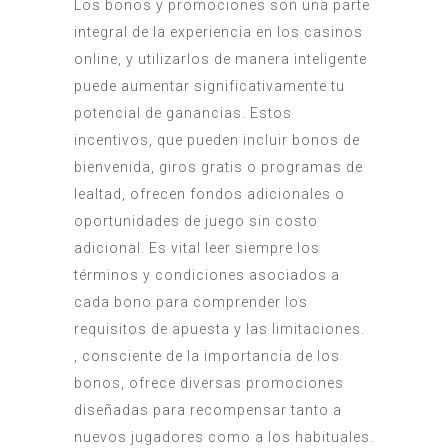
Los bonos y promociones son una parte
integral de la experiencia en los casinos
online, y utilizarlos de manera inteligente
puede aumentar significativamente tu
potencial de ganancias. Estos
incentivos, que pueden incluir bonos de
bienvenida, giros gratis o programas de
lealtad, ofrecen fondos adicionales o
oportunidades de juego sin costo
adicional. Es vital leer siempre los
términos y condiciones asociados a
cada bono para comprender los
requisitos de apuesta y las limitaciones.
, consciente de la importancia de los
bonos, ofrece diversas promociones
diseñadas para recompensar tanto a
nuevos jugadores como a los habituales.