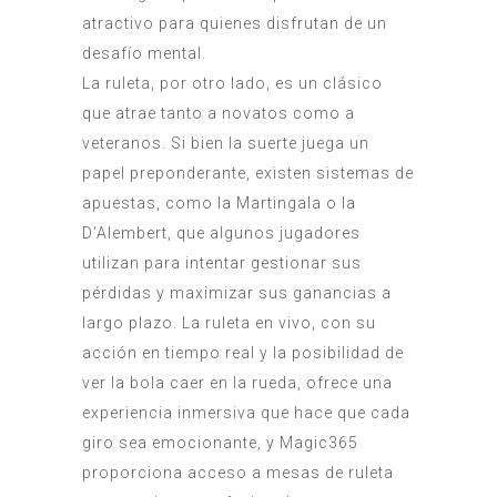
atractivo para quienes disfrutan de un
desafío mental.
La ruleta, por otro lado, es un clásico
que atrae tanto a novatos como a
veteranos. Si bien la suerte juega un
papel preponderante, existen sistemas de
apuestas, como la Martingala o la
D’Alembert, que algunos jugadores
utilizan para intentar gestionar sus
pérdidas y maximizar sus ganancias a
largo plazo. La ruleta en vivo, con su
acción en tiempo real y la posibilidad de
ver la bola caer en la rueda, ofrece una
experiencia inmersiva que hace que cada
giro sea emocionante, y Magic365
proporciona acceso a mesas de ruleta