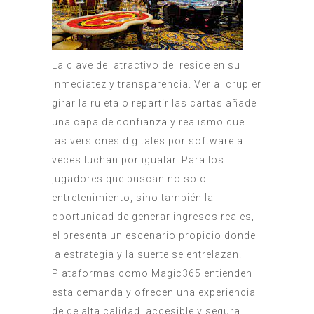
La clave del atractivo del reside en su
inmediatez y transparencia. Ver al crupier
girar la ruleta o repartir las cartas añade
una capa de confianza y realismo que
las versiones digitales por software a
veces luchan por igualar. Para los
jugadores que buscan no solo
entretenimiento, sino también la
oportunidad de generar ingresos reales,
el presenta un escenario propicio donde
la estrategia y la suerte se entrelazan.
Plataformas como Magic365 entienden
esta demanda y ofrecen una experiencia
de de alta calidad, accesible y segura,