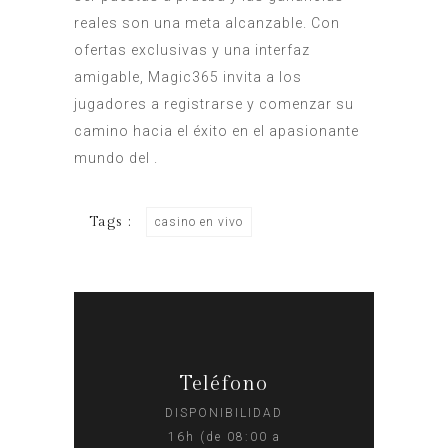
reales son una meta alcanzable. Con
ofertas exclusivas y una interfaz
amigable, Magic365 invita a los
jugadores a registrarse y comenzar su
camino hacia el éxito en el apasionante
mundo del .
Tags :
casino en vivo
Teléfono
DISPONIBILIDAD
16h (de 08:00 a