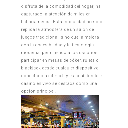
disfruta de la comodidad del hogar, ha
capturado la atención de miles en
Latinoamérica. Esta modalidad no solo
replica la atmósfera de un salón de
juegos tradicional, sino que la mejora
con la accesibilidad y la tecnología
moderna, permitiendo a los usuarios
participar en mesas de póker, ruleta o
blackjack desde cualquier dispositivo
conectado a internet, y es aquí donde el
casino en vivo
se destaca como una
opción principal.