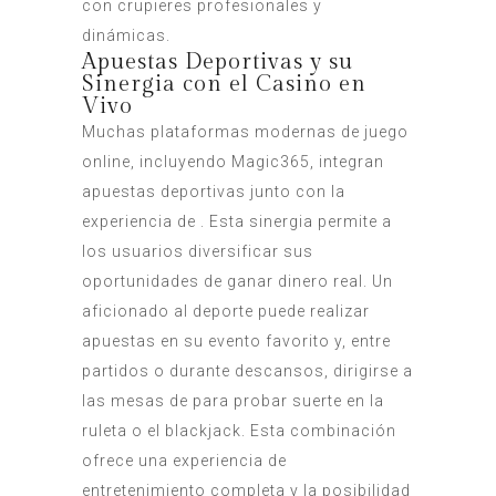
con crupieres profesionales y
dinámicas.
Apuestas Deportivas y su
Sinergia con el Casino en
Vivo
Muchas plataformas modernas de juego
online, incluyendo Magic365, integran
apuestas deportivas junto con la
experiencia de . Esta sinergia permite a
los usuarios diversificar sus
oportunidades de ganar dinero real. Un
aficionado al deporte puede realizar
apuestas en su evento favorito y, entre
partidos o durante descansos, dirigirse a
las mesas de para probar suerte en la
ruleta o el blackjack. Esta combinación
ofrece una experiencia de
entretenimiento completa y la posibilidad