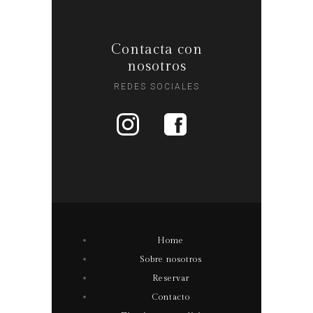
Contacta con
nosotros
REDES SOCIALES
Home
Sobre nosotros
Reservar
Contacto