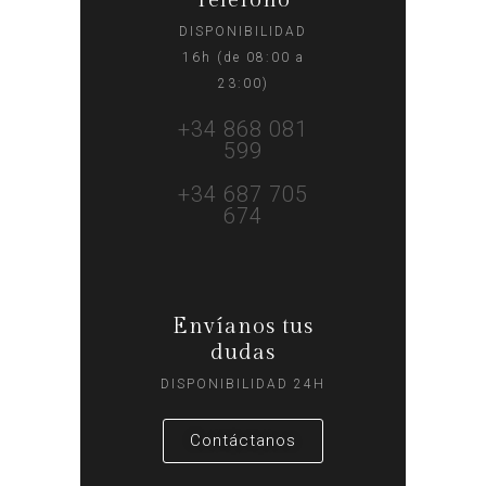
DISPONIBILIDAD
16h (de 08:00 a
23:00)
+34 868 081
599
+34 687 705
674
Envíanos tus
dudas
DISPONIBILIDAD 24H
Contáctanos