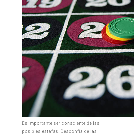
Es importante ser consciente de las
posibles estafas. Desconfía de las