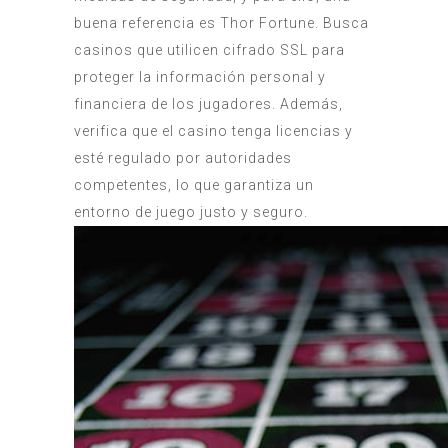
buena referencia es
Thor Fortune
. Busca
casinos que utilicen cifrado SSL para
proteger la información personal y
financiera de los jugadores. Además,
verifica que el casino tenga licencias y
esté regulado por autoridades
competentes, lo que garantiza un
entorno de juego justo y seguro.