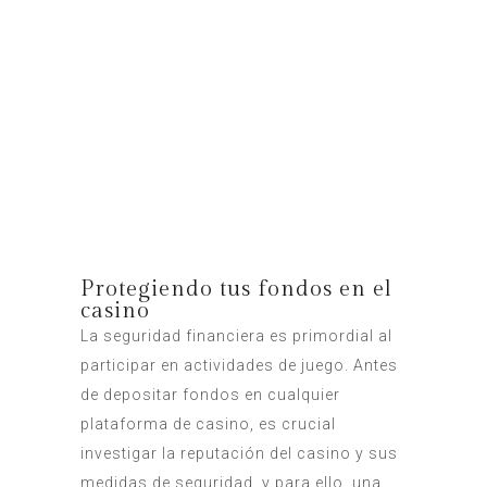
Protegiendo tus fondos en el
casino
La seguridad financiera es primordial al
participar en actividades de juego. Antes
de depositar fondos en cualquier
plataforma de casino, es crucial
investigar la reputación del casino y sus
medidas de seguridad, y para ello, una