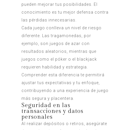
pueden mejorar tus posibilidades. El
conocimiento es tu mejor defensa contra
las pérdidas innecesarias.
Cada juego conlleva un nivel de riesgo
diferente. Las tragamonedas, por
ejemplo, son juegos de azar con
resultados aleatorios, mientras que
juegos como el póker o el blackjack
requieren habilidad y estrategia.
Comprender esta diferencia te permitirá
ajustar tus expectativas y tu enfoque,
contribuyendo a una experiencia de juego
más segura y placentera.
Seguridad en las
transacciones y datos
personales
Al realizar depósitos o retiros, asegúrate