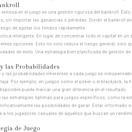
ankroll
 exitosa en el juego es una gestión rigurosa del bankroll. Esto
os, sin importar las ganancias o pérdidas. Dividir el bankrol
 riesgo de agotar los fondos rápidamente.
ctica inteligente. En lugar de concentrar todo el capital en un
entes opciones. Esto no solo reduce el riesgo general, sino qu
ades de éxito. Una estrategia bien planificada de gestión de 
y las Probabilidades
 y las probabilidades inherentes a cada juego es indispensable
aja. Por ejemplo, en juegos como el póker o el blackjack, la h
sponible puede marcar una gran diferencia en el resultado.
 las estrategias óptimas para juegos específicos, como la estr
ificativamente las posibilidades de ganar. Estar informado s
ra a los jugadores casuales de aquellos que buscan un rendim
tegia de Juego