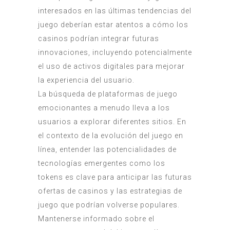
interesados en las últimas tendencias del
juego deberían estar atentos a cómo los
casinos podrían integrar futuras
innovaciones, incluyendo potencialmente
el uso de activos digitales para mejorar
la experiencia del usuario.
La búsqueda de plataformas de juego
emocionantes a menudo lleva a los
usuarios a explorar diferentes sitios. En
el contexto de la evolución del juego en
línea, entender las potencialidades de
tecnologías emergentes como los
tokens es clave para anticipar las futuras
ofertas de casinos y las estrategias de
juego que podrían volverse populares.
Mantenerse informado sobre el