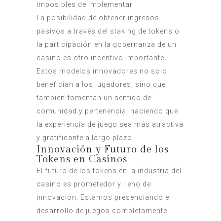
imposibles de implementar.
La posibilidad de obtener ingresos
pasivos a través del staking de tokens o
la participación en la gobernanza de un
casino es otro incentivo importante.
Estos modelos innovadores no solo
benefician a los jugadores, sino que
también fomentan un sentido de
comunidad y pertenencia, haciendo que
la experiencia de juego sea más atractiva
y gratificante a largo plazo.
Innovación y Futuro de los
Tokens en Casinos
El futuro de los tokens en la industria del
casino es prometedor y lleno de
innovación. Estamos presenciando el
desarrollo de juegos completamente