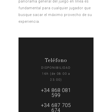
panorama general del juego en línea es
fundamental para cualquier jugador que
busque sacar el máximo provecho de su
experiencia.
Teléfono
DISPONIBILIDAD
16h (de 08:00 a
23:00)
+34 868 081
599
+34 687 705
674