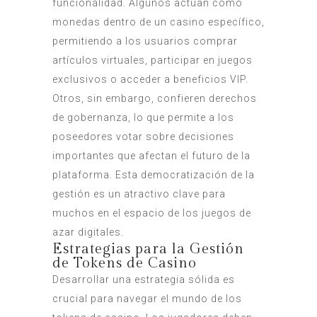
funcionalidad. Algunos actúan como
monedas dentro de un casino específico,
permitiendo a los usuarios comprar
artículos virtuales, participar en juegos
exclusivos o acceder a beneficios VIP.
Otros, sin embargo, confieren derechos
de gobernanza, lo que permite a los
poseedores votar sobre decisiones
importantes que afectan el futuro de la
plataforma. Esta democratización de la
gestión es un atractivo clave para
muchos en el espacio de los juegos de
azar digitales.
Estrategias para la Gestión
de Tokens de Casino
Desarrollar una estrategia sólida es
crucial para navegar el mundo de los