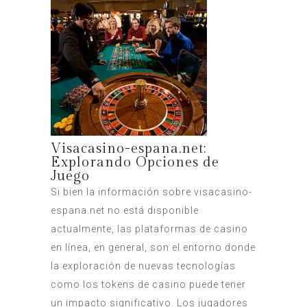
Visacasino-espana.net:
Explorando Opciones de
Juego
Si bien la información sobre visacasino-
espana.net no está disponible
actualmente, las plataformas de casino
en línea, en general, son el entorno donde
la exploración de nuevas tecnologías
como los tokens de casino puede tener
un impacto significativo. Los jugadores