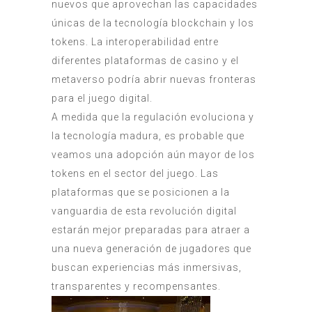
nuevos que aprovechan las capacidades
únicas de la tecnología blockchain y los
tokens. La interoperabilidad entre
diferentes plataformas de casino y el
metaverso podría abrir nuevas fronteras
para el juego digital.
A medida que la regulación evoluciona y
la tecnología madura, es probable que
veamos una adopción aún mayor de los
tokens en el sector del juego. Las
plataformas que se posicionen a la
vanguardia de esta revolución digital
estarán mejor preparadas para atraer a
una nueva generación de jugadores que
buscan experiencias más inmersivas,
transparentes y recompensantes.