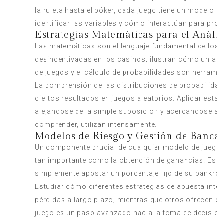
la ruleta hasta el póker, cada juego tiene un modelo
identificar las variables y cómo interactúan para pr
Estrategias Matemáticas para el Análi
Las matemáticas son el lenguaje fundamental de lo
desincentivadas en los casinos, ilustran cómo un an
de juegos y el cálculo de probabilidades son herra
La comprensión de las distribuciones de probabilida
ciertos resultados en juegos aleatorios. Aplicar es
alejándose de la simple suposición y acercándose 
comprender, utilizan intensamente.
Modelos de Riesgo y Gestión de Banc
Un componente crucial de cualquier modelo de juego 
tan importante como la obtención de ganancias. Est
simplemente apostar un porcentaje fijo de su bankro
Estudiar cómo diferentes estrategias de apuesta int
pérdidas a largo plazo, mientras que otros ofrecen
juego es un paso avanzado hacia la toma de decisio