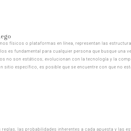
uego
nos físicos o plataformas en línea, representan las estructur
elos es fundamental para cualquier persona que busque una v
los no son estáticos; evolucionan con la tecnología y la com
sitio específico, es posible que se encuentre con que no está 
 reglas, las probabilidades inherentes a cada apuesta y las e