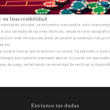
 su Inaccesibilidad
intentando acceder, se encuentra inaccesible, esto interrump
e a una variedad de razones técnicas, desde errores tipográfi
a dirección web introducida antes de asumir problemas más pro
-es.es/
.
ble, podría indicar que el dominio no existe, ha expirado o est
strategia que hubieran planeado aplicar no puede ser ejecutad
ias de juego, enfatizando la necesidad de verificar la disponib
Envíanos tus dudas