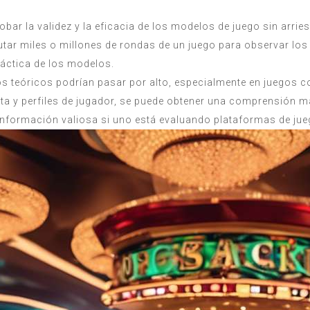
ar la validez y la eficacia de los modelos de juego sin arries
tar miles o millones de rondas de un juego para observar los 
áctica de los modelos.
os teóricos podrían pasar por alto, especialmente en juegos 
uesta y perfiles de jugador, se puede obtener una comprensió
información valiosa si uno está evaluando plataformas de jue