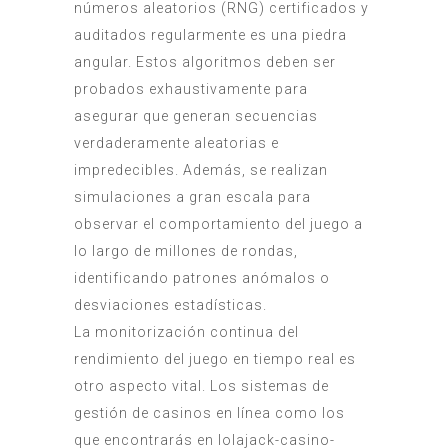
números aleatorios (RNG) certificados y
auditados regularmente es una piedra
angular. Estos algoritmos deben ser
probados exhaustivamente para
asegurar que generan secuencias
verdaderamente aleatorias e
impredecibles. Además, se realizan
simulaciones a gran escala para
observar el comportamiento del juego a
lo largo de millones de rondas,
identificando patrones anómalos o
desviaciones estadísticas.
La monitorización continua del
rendimiento del juego en tiempo real es
otro aspecto vital. Los sistemas de
gestión de casinos en línea como los
que encontrarás en lolajack-casino-