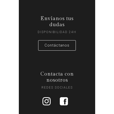
Envíanos tus
dudas
DISPONIBILIDAD 24H
Contáctanos
Contacta con
nosotros
REDES SOCIALES