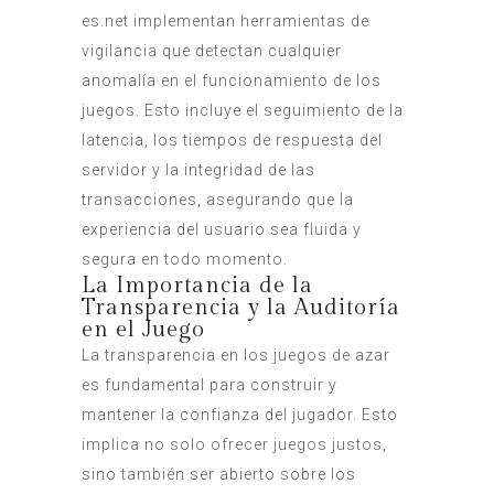
es.net implementan herramientas de
vigilancia que detectan cualquier
anomalía en el funcionamiento de los
juegos. Esto incluye el seguimiento de la
latencia, los tiempos de respuesta del
servidor y la integridad de las
transacciones, asegurando que la
experiencia del usuario sea fluida y
segura en todo momento.
La Importancia de la
Transparencia y la Auditoría
en el Juego
La transparencia en los juegos de azar
es fundamental para construir y
mantener la confianza del jugador. Esto
implica no solo ofrecer juegos justos,
sino también ser abierto sobre los