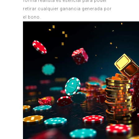
forma realista es esencial para poder
retirar cualquier ganancia generada por
el bono.