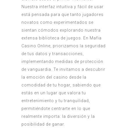
Nuestra interfaz intuitiva y fácil de usar
está pensada para que tanto jugadores
novatos como experimentados se
sientan cómodos explorando nuestra
extensa biblioteca de juegos. En Mafia
Casino Online, priorizamos la seguridad
de tus datos y transacciones,
implementando medidas de protección
de vanguardia. Te invitamos a descubrir
la emoción del casino desde la
comodidad de tu hogar, sabiendo que
estás en un lugar que valora tu
entretenimiento y tu tranquilidad,
permitiéndote centrarte en lo que
realmente importa: la diversión y la
posibilidad de ganar.