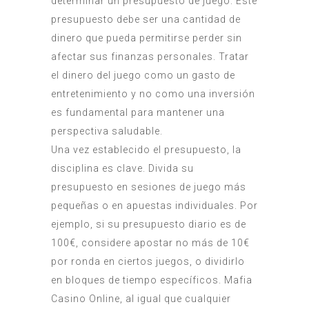
determinar un presupuesto de juego. Este
presupuesto debe ser una cantidad de
dinero que pueda permitirse perder sin
afectar sus finanzas personales. Tratar
el dinero del juego como un gasto de
entretenimiento y no como una inversión
es fundamental para mantener una
perspectiva saludable.
Una vez establecido el presupuesto, la
disciplina es clave. Divida su
presupuesto en sesiones de juego más
pequeñas o en apuestas individuales. Por
ejemplo, si su presupuesto diario es de
100€, considere apostar no más de 10€
por ronda en ciertos juegos, o dividirlo
en bloques de tiempo específicos. Mafia
Casino Online, al igual que cualquier