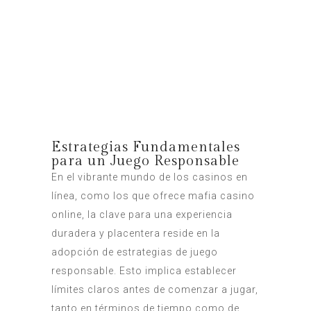
Estrategias Fundamentales
para un Juego Responsable
En el vibrante mundo de los casinos en
línea, como los que ofrece
mafia casino
online
, la clave para una experiencia
duradera y placentera reside en la
adopción de estrategias de juego
responsable. Esto implica establecer
límites claros antes de comenzar a jugar,
tanto en términos de tiempo como de