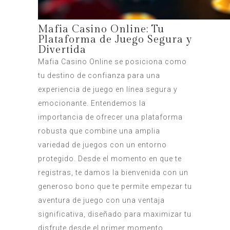
Mafia Casino Online: Tu
Plataforma de Juego Segura y
Divertida
Mafia Casino Online se posiciona como
tu destino de confianza para una
experiencia de juego en línea segura y
emocionante. Entendemos la
importancia de ofrecer una plataforma
robusta que combine una amplia
variedad de juegos con un entorno
protegido. Desde el momento en que te
registras, te damos la bienvenida con un
generoso bono que te permite empezar tu
aventura de juego con una ventaja
significativa, diseñado para maximizar tu
disfrute desde el primer momento.