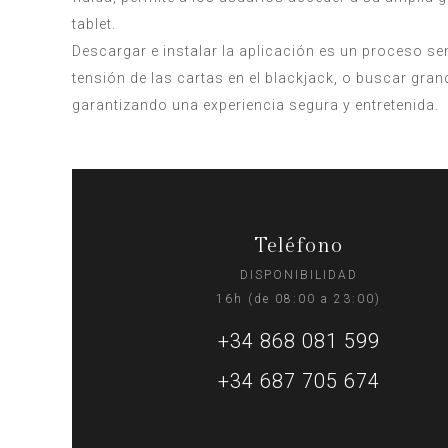
tablet.
Descargar e instalar la aplicación es un proceso sen
tensión de las cartas en el blackjack, o buscar gra
garantizando una experiencia segura y entretenida.
Teléfono
DISPONIBILIDAD
16h (de 08:00 a 23:00)
+34 868 081 599
+34 687 705 674