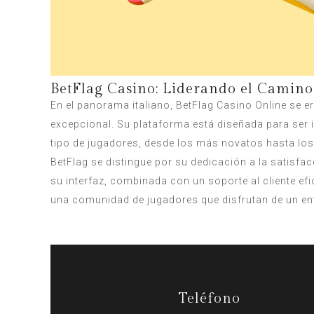
BetFlag Casino: Liderando el Camino 
En el panorama italiano, BetFlag Casino Online se e
excepcional. Su plataforma está diseñada para ser i
tipo de jugadores, desde los más novatos hasta lo
BetFlag se distingue por su dedicación a la satisfa
su interfaz, combinada con un soporte al cliente efi
una comunidad de jugadores que disfrutan de un ent
Teléfono