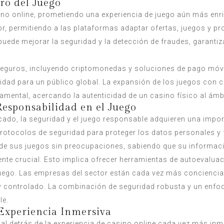
ro del Juego
ino online, prometiendo una experiencia de juego aún más enriqu
dor, permitiendo a las plataformas adaptar ofertas, juegos y 
puede mejorar la seguridad y la detección de fraudes, garanti
guros, incluyendo criptomonedas y soluciones de pago móvil, 
idad para un público global. La expansión de los juegos con c
mental, acercando la autenticidad de un casino físico al ámbit
Responsabilidad en el Juego
cado, la seguridad y el juego responsable adquieren una import
protocolos de seguridad para proteger los datos personales y
 de sus juegos sin preocupaciones, sabiendo que su informaci
te crucial. Esto implica ofrecer herramientas de autoevaluac
uego. Las empresas del sector están cada vez más concienciad
 controlado. La combinación de seguridad robusta y un enfoq
le.
Experiencia Inmersiva
l detrás de la experiencia de casino online cada vez más inm