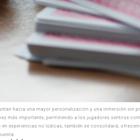
puntan hacia una mayor personalización y una inmersión sin p
vez más importante, permitiendo a los jugadores sentirse como
go en experiencias no lúdicas, también se consolidará, ofre
puesta.