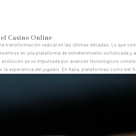
 el Casino Online
na transformación radical en las últimas décadas. Lo que com
vertirse en una plataforma de entretenimiento sofisticada y 
evolución se ve impulsada por avances tecnológicos constante
zar la experiencia del jugador. En Italia, plataformas como
bet f