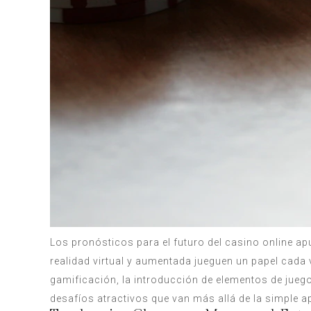
Los pronósticos para el futuro del casino online a
realidad virtual y aumentada jueguen un papel cada 
gamificación, la introducción de elementos de jue
desafíos atractivos que van más allá de la simple a