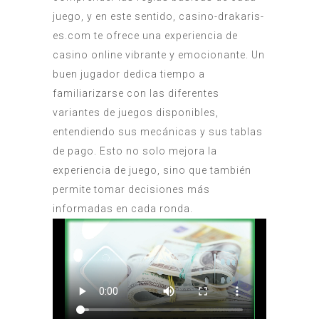
juego, y en este sentido,
casino-drakaris-
es.com
te ofrece una experiencia de
casino online vibrante y emocionante. Un
buen jugador dedica tiempo a
familiarizarse con las diferentes
variantes de juegos disponibles,
entendiendo sus mecánicas y sus tablas
de pago. Esto no solo mejora la
experiencia de juego, sino que también
permite tomar decisiones más
informadas en cada ronda.