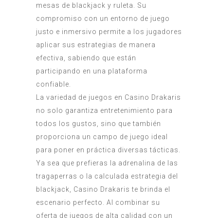
mesas de blackjack y ruleta. Su
compromiso con un entorno de juego
justo e inmersivo permite a los jugadores
aplicar sus estrategias de manera
efectiva, sabiendo que están
participando en una plataforma
confiable.
La variedad de juegos en Casino Drakaris
no solo garantiza entretenimiento para
todos los gustos, sino que también
proporciona un campo de juego ideal
para poner en práctica diversas tácticas.
Ya sea que prefieras la adrenalina de las
tragaperras o la calculada estrategia del
blackjack, Casino Drakaris te brinda el
escenario perfecto. Al combinar su
oferta de juegos de alta calidad con un