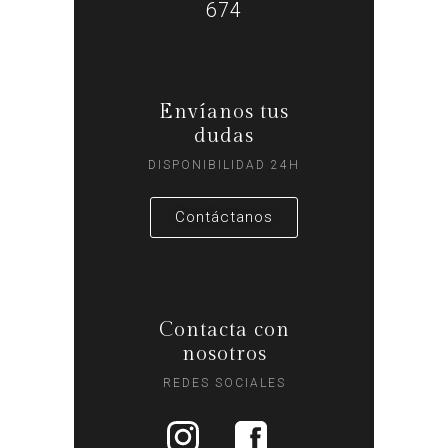
674
Envíanos tus
dudas
DISPONIBILIDAD 24H
Contáctanos
Contacta con
nosotros
REDES SOCIALES