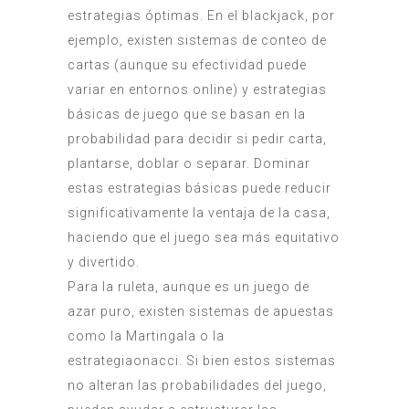
estrategias óptimas. En el blackjack, por
ejemplo, existen sistemas de conteo de
cartas (aunque su efectividad puede
variar en entornos online) y estrategias
básicas de juego que se basan en la
probabilidad para decidir si pedir carta,
plantarse, doblar o separar. Dominar
estas estrategias básicas puede reducir
significativamente la ventaja de la casa,
haciendo que el juego sea más equitativo
y divertido.
Para la ruleta, aunque es un juego de
azar puro, existen sistemas de apuestas
como la Martingala o la
estrategiaonacci. Si bien estos sistemas
no alteran las probabilidades del juego,