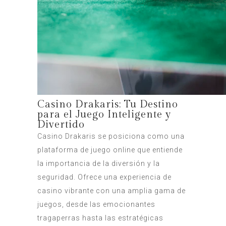
Casino Drakaris: Tu Destino
para el Juego Inteligente y
Divertido
Casino Drakaris se posiciona como una
plataforma de juego online que entiende
la importancia de la diversión y la
seguridad. Ofrece una experiencia de
casino vibrante con una amplia gama de
juegos, desde las emocionantes
tragaperras hasta las estratégicas