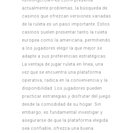
actualmente problemas, la búsqueda de
casinos que ofrezcan versiones variadas
de la ruleta es un paso importante. Estos
casinos suelen presentar tanto la ruleta
europea como la americana, permitiendo
a los jugadores elegir la que mejor se
adapte a sus preferencias estratégicas.
La ventaja de jugar ruleta en línea, una
vez que se encuentra una plataforma
operativa, radica en la conveniencia y la
disponibilidad. Los jugadores pueden
practicar estrategias y disfrutar del juego
desde la comodidad de su hogar. Sin
embargo, es fundamental investigar y
asegurarse de que la plataforma elegida
sea confiable, ofrezca una buena