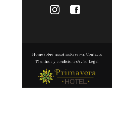
Home
Sobre nosotros
Reservar
Contacto
Términos y condiciones
Aviso Legal