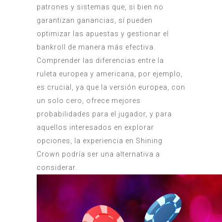
patrones y sistemas que, si bien no
garantizan ganancias, sí pueden
optimizar las apuestas y gestionar el
bankroll de manera más efectiva.
Comprender las diferencias entre la
ruleta europea y americana, por ejemplo,
es crucial, ya que la versión europea, con
un solo cero, ofrece mejores
probabilidades para el jugador, y para
aquellos interesados en explorar
opciones, la experiencia en
Shining
Crown
podría ser una alternativa a
considerar.