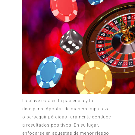
La clave está en la paciencia y la
disciplina. Apostar de manera impulsiva
o perseguir pérdidas raramente conduce
a resultados positivos. En su lugar,
enfocarse en apuestas de menor riesgo