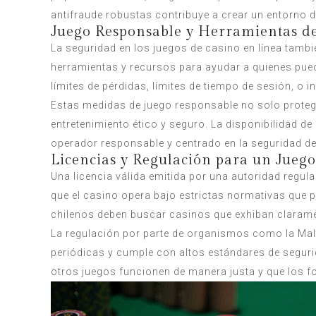
antifraude robustas contribuye a crear un entorno 
Juego Responsable y Herramientas d
La seguridad en los juegos de casino en línea tamb
herramientas y recursos para ayudar a quienes pueda
límites de pérdidas, límites de tiempo de sesión, o
Estas medidas de juego responsable no solo proteg
entretenimiento ético y seguro. La disponibilidad d
operador responsable y centrado en la seguridad d
Licencias y Regulación para un Jueg
Una licencia válida emitida por una autoridad regul
que el casino opera bajo estrictas normativas que p
chilenos deben buscar casinos que exhiban clarament
La regulación por parte de organismos como la Mal
periódicas y cumple con altos estándares de segur
otros juegos funcionen de manera justa y que los f