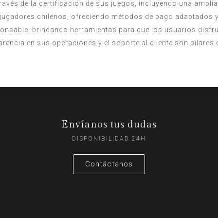
ravés de la certificación de sus juegos, incluyendo una ampl
jugadores chilenos, ofreciendo métodos de pago adaptados y
sponsable, brindando herramientas para que los usuarios disf
arencia en sus operaciones y el soporte al cliente son pilar
Envíanos tus dudas
DISPONIBILIDAD 24H
Contáctanos