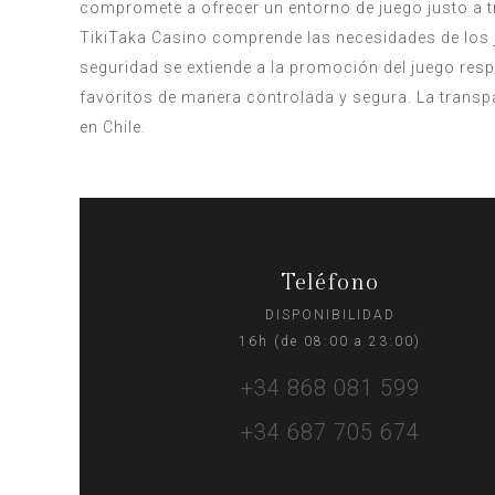
compromete a ofrecer un entorno de juego justo a t
TikiTaka Casino comprende las necesidades de los 
seguridad se extiende a la promoción del juego re
favoritos de manera controlada y segura. La transp
en Chile.
Teléfono
DISPONIBILIDAD
16h (de 08:00 a 23:00)
+34 868 081 599
+34 687 705 674