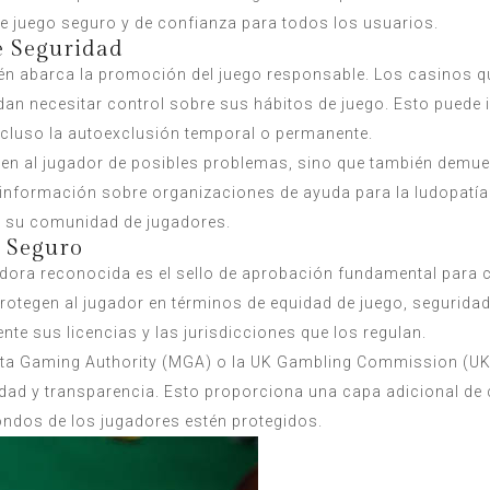
de juego seguro y de confianza para todos los usuarios.
e Seguridad
ién abarca la promoción del juego responsable. Los casinos qu
n necesitar control sobre sus hábitos de juego. Esto puede in
 incluso la autoexclusión temporal o permanente.
en al jugador de posibles problemas, sino que también demu
e información sobre organizaciones de ayuda para la ludopatía 
e su comunidad de jugadores.
o Seguro
adora reconocida es el sello de aprobación fundamental para c
rotegen al jugador en términos de equidad de juego, seguridad
e sus licencias y las jurisdicciones que los regulan.
ta Gaming Authority (MGA) o la UK Gambling Commission (UKG
idad y transparencia. Esto proporciona una capa adicional de
ondos de los jugadores estén protegidos.