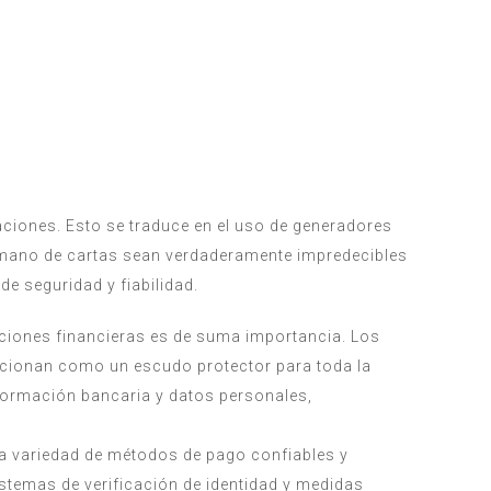
ciones. Esto se traduce en el uso de generadores
 mano de cartas sean verdaderamente impredecibles
e seguridad y fiabilidad.
cciones financieras es de suma importancia. Los
ncionan como un escudo protector para toda la
información bancaria y datos personales,
na variedad de métodos de pago confiables y
stemas de verificación de identidad y medidas