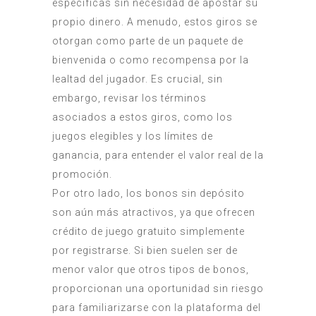
específicas sin necesidad de apostar su
propio dinero. A menudo, estos giros se
otorgan como parte de un paquete de
bienvenida o como recompensa por la
lealtad del jugador. Es crucial, sin
embargo, revisar los términos
asociados a estos giros, como los
juegos elegibles y los límites de
ganancia, para entender el valor real de la
promoción.
Por otro lado, los bonos sin depósito
son aún más atractivos, ya que ofrecen
crédito de juego gratuito simplemente
por registrarse. Si bien suelen ser de
menor valor que otros tipos de bonos,
proporcionan una oportunidad sin riesgo
para familiarizarse con la plataforma del