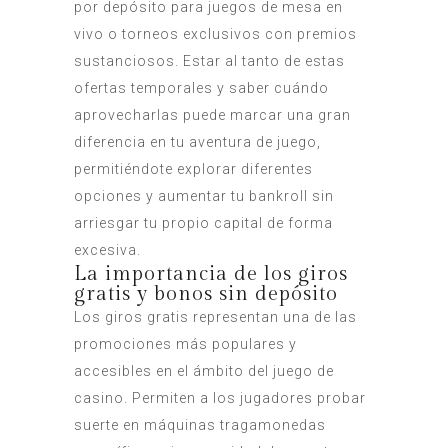
por depósito para juegos de mesa en
vivo o torneos exclusivos con premios
sustanciosos. Estar al tanto de estas
ofertas temporales y saber cuándo
aprovecharlas puede marcar una gran
diferencia en tu aventura de juego,
permitiéndote explorar diferentes
opciones y aumentar tu bankroll sin
arriesgar tu propio capital de forma
excesiva.
La importancia de los giros
gratis y bonos sin depósito
Los giros gratis representan una de las
promociones más populares y
accesibles en el ámbito del juego de
casino. Permiten a los jugadores probar
suerte en máquinas tragamonedas