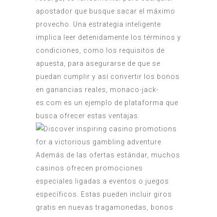
apostador que busque sacar el máximo
provecho. Una estrategia inteligente
implica leer detenidamente los términos y
condiciones, como los requisitos de
apuesta, para asegurarse de que se
puedan cumplir y así convertir los bonos
en ganancias reales,
monaco-jack-
es.com
es un ejemplo de plataforma que
busca ofrecer estas ventajas.
Además de las ofertas estándar, muchos
casinos ofrecen promociones
especiales ligadas a eventos o juegos
específicos. Estas pueden incluir giros
gratis en nuevas tragamonedas, bonos