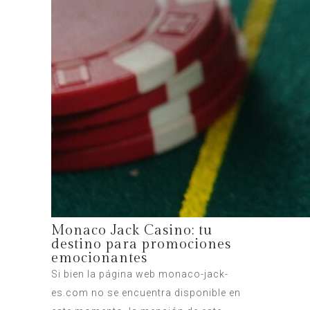
Monaco Jack Casino: tu
destino para promociones
emocionantes
Si bien la página web monaco-jack-
es.com no se encuentra disponible en