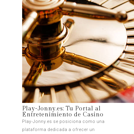
Play-Jonny.es: Tu Portal al
Entretenimiento de Casino
Play-Jonny.es se posiciona como una
plataforma dedicada a ofrecer un