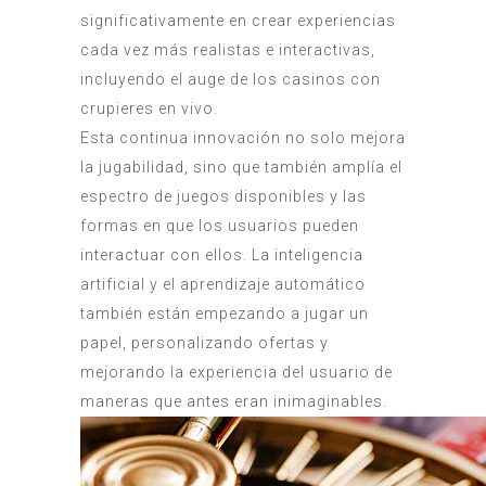
significativamente en crear experiencias
cada vez más realistas e interactivas,
incluyendo el auge de los casinos con
crupieres en vivo.
Esta continua innovación no solo mejora
la jugabilidad, sino que también amplía el
espectro de juegos disponibles y las
formas en que los usuarios pueden
interactuar con ellos. La inteligencia
artificial y el aprendizaje automático
también están empezando a jugar un
papel, personalizando ofertas y
mejorando la experiencia del usuario de
maneras que antes eran inimaginables.