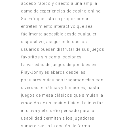
acceso rápido y directo a una amplia
gama de experiencias de casino online.
Su enfoque está en proporcionar
entretenimiento interactivo que sea
fácilmente accesible desde cualquier
dispositivo, asegurando que los
usuarios puedan disfrutar de sus juegos
favoritos sin complicaciones.
La variedad de juegos disponibles en
Play-Jonny.es abarca desde las
populares máquinas tragamonedas con
diversas temáticas y funciones, hasta
juegos de mesa clásicos que simulan la
emoción de un casino físico. La interfaz
intuitiva y el diseño pensado para la
usabilidad permiten a los jugadores
sumergirse en la acción de forma