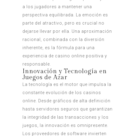
a los jugadores a mantener una
perspectiva equilibrada. La emoción es
parte del atractivo, pero es crucial no
dejarse llevar por ella. Una aproximación
racional, combinada con la diversión
inherente, es la fórmula para una
experiencia de casino online positiva y
responsable.
Innovación y Tecnología en
Juegos de Azar
La tecnología es el motor que impulsa la
constante evolución de los casinos
online. Desde gráficos de alta definición
hasta servidores seguros que garantizan
la integridad de las transacciones y los
juegos, la innovación es omnipresente.
Los proveedores de software invierten