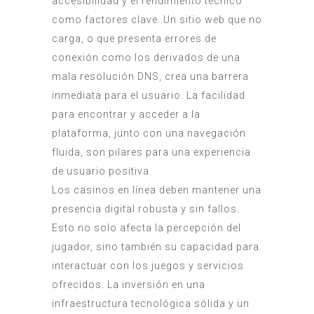
accesibilidad y el rendimiento técnico
como factores clave. Un sitio web que no
carga, o que presenta errores de
conexión como los derivados de una
mala resolución DNS, crea una barrera
inmediata para el usuario. La facilidad
para encontrar y acceder a la
plataforma, junto con una navegación
fluida, son pilares para una experiencia
de usuario positiva.
Los casinos en línea deben mantener una
presencia digital robusta y sin fallos.
Esto no solo afecta la percepción del
jugador, sino también su capacidad para
interactuar con los juegos y servicios
ofrecidos. La inversión en una
infraestructura tecnológica sólida y un