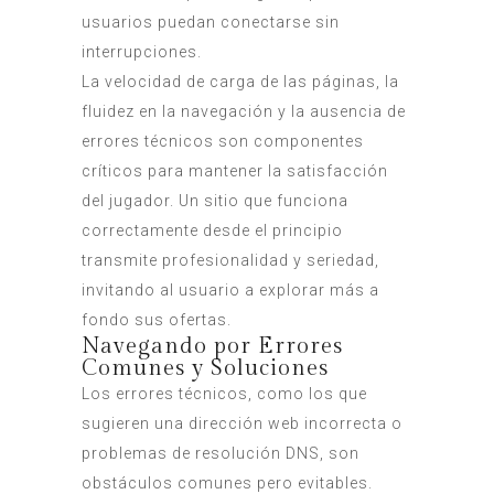
usuarios puedan conectarse sin
interrupciones.
La velocidad de carga de las páginas, la
fluidez en la navegación y la ausencia de
errores técnicos son componentes
críticos para mantener la satisfacción
del jugador. Un sitio que funciona
correctamente desde el principio
transmite profesionalidad y seriedad,
invitando al usuario a explorar más a
fondo sus ofertas.
Navegando por Errores
Comunes y Soluciones
Los errores técnicos, como los que
sugieren una dirección web incorrecta o
problemas de resolución DNS, son
obstáculos comunes pero evitables.