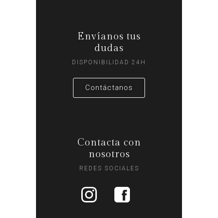
Envíanos tus
dudas
DISPONIBILIDAD 24H
Contáctanos
Contacta con
nosotros
REDES SOCIALES