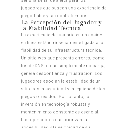
ser una señal de alerta para los
jugadores que buscan una experiencia de
juego fiable y sin contratiempos.
La Percepción del Jugador y
la Fiabilidad Técnica
La experiencia del usuario en un casino
en línea está intrínsecamente ligada a la
fiabilidad de su infraestructura técnica.
Un sitio web que presenta errores, como
los de DNS, o que simplemente no carga,
genera desconfianza y frustración. Los
jugadores asocian la estabilidad de un
sitio con la seguridad y la equidad de los
juegos ofrecidos. Por lo tanto, la
inversión en tecnología robusta y
mantenimiento constante es esencial.
Los operadores que priorizan la
accesibilidad y la velocidad de su