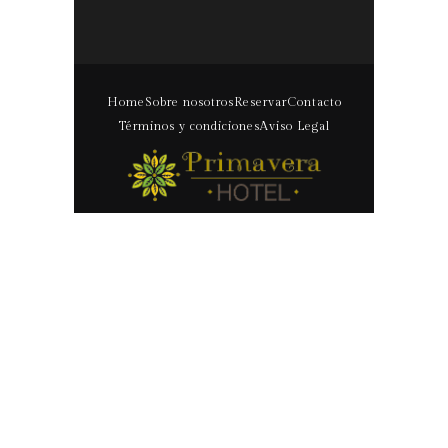
Home
Sobre nosotros
Reservar
Contacto
Términos y condiciones
Aviso Legal