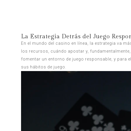
La Estrategia Detrás del Juego Respo
En el mundo del casino en línea, la estrategia va 
los recursos, cuándo apostar y, fundamentalmente, 
fomentar un entorno de juego responsable, y para e
sus hábitos de juego.