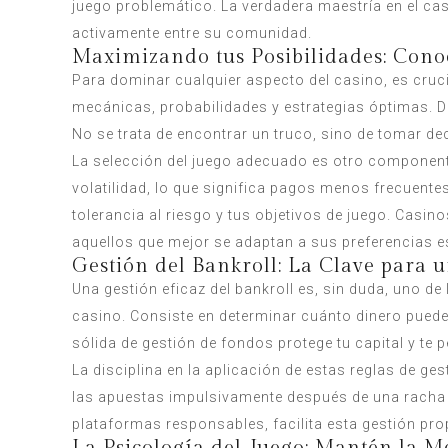
juego problemático. La verdadera maestría en el ca
activamente entre su comunidad.
Maximizando tus Posibilidades: Cono
Para dominar cualquier aspecto del casino, es cruci
mecánicas, probabilidades y estrategias óptimas. De
No se trata de encontrar un truco, sino de tomar 
La selección del juego adecuado es otro componente
volatilidad, lo que significa pagos menos frecuente
tolerancia al riesgo y tus objetivos de juego. Casi
aquellos que mejor se adaptan a sus preferencias e
Gestión del Bankroll: La Clave para
Una gestión eficaz del bankroll es, sin duda, uno de
casino. Consiste en determinar cuánto dinero puedes 
sólida de gestión de fondos protege tu capital y te p
La disciplina en la aplicación de estas reglas de g
las apuestas impulsivamente después de una racha 
plataformas responsables, facilita esta gestión pr