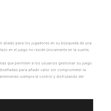
un aliado para los jugadores en su búsqueda de una
lazo en el juego no reside únicamente en la suerte,
tas que permiten a los usuarios gestionar su juego
 diseñadas para añadir valor sin comprometer la
teniendo siempre el control y disfrutando del