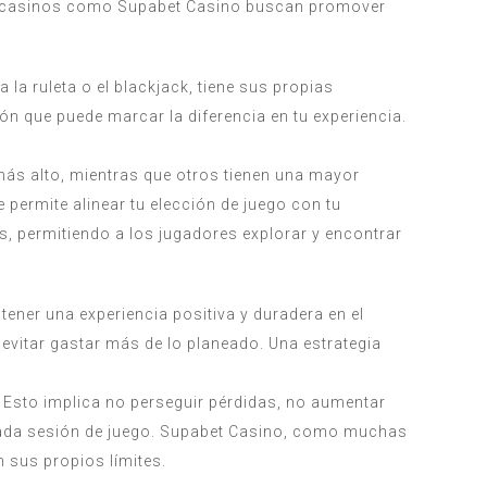
 que casinos como Supabet Casino buscan promover
la ruleta o el blackjack, tiene sus propias
ón que puede marcar la diferencia en tu experiencia.
más alto, mientras que otros tienen una mayor
 permite alinear tu elección de juego con tu
s, permitiendo a los jugadores explorar y encontrar
tener una experiencia positiva y duradera en el
 evitar gastar más de lo planeado. Una estrategia
a. Esto implica no perseguir pérdidas, no aumentar
 cada sesión de juego. Supabet Casino, como muchas
 sus propios límites.