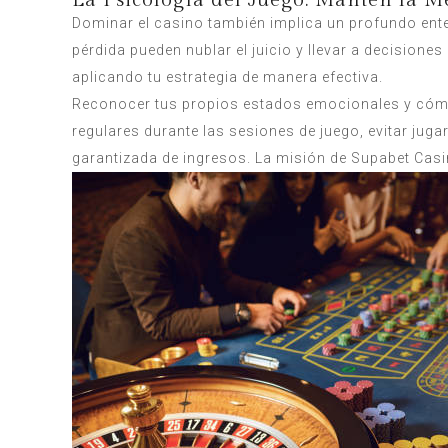
La Psicología del Juego: Mantén la M
Dominar el casino también implica un profundo enten
pérdida pueden nublar el juicio y llevar a decisione
aplicando tu estrategia de manera efectiva.
Reconocer tus propios estados emocionales y cómo 
regulares durante las sesiones de juego, evitar juga
garantizada de ingresos. La misión de Supabet Cas