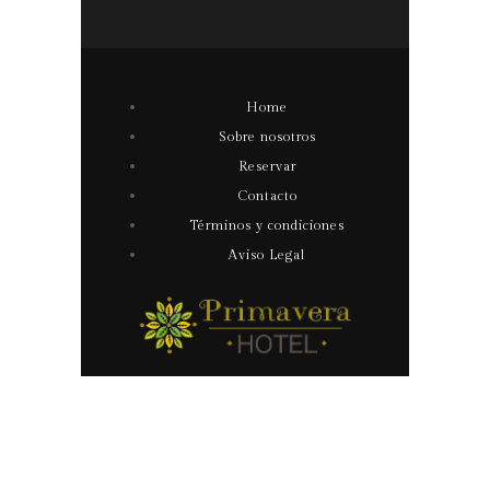
Home
Sobre nosotros
Reservar
Contacto
Términos y condiciones
Aviso Legal