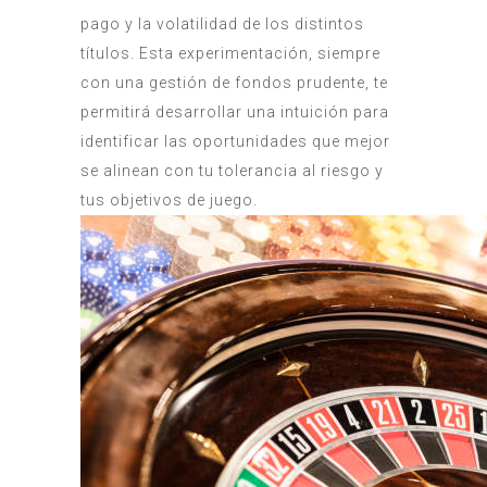
pago y la volatilidad de los distintos
títulos. Esta experimentación, siempre
con una gestión de fondos prudente, te
permitirá desarrollar una intuición para
identificar las oportunidades que mejor
se alinean con tu tolerancia al riesgo y
tus objetivos de juego.