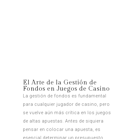
El Arte de la Gestión de
Fondos en Juegos de Casino
La gestión de fondos es fundamental
para cualquier jugador de casino, pero
se vuelve aún más crítica en los juegos
de altas apuestas. Antes de siquiera
pensar en colocar una apuesta, es
esencial determinar un presupuesto