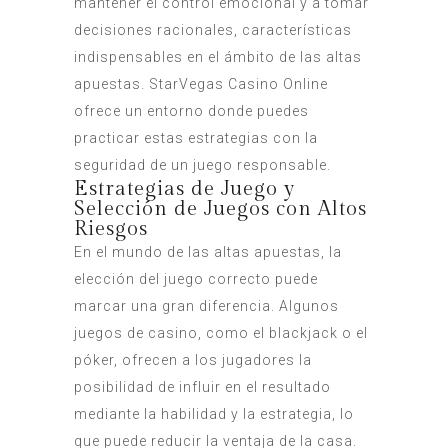
mantener el control emocional y a tomar
decisiones racionales, características
indispensables en el ámbito de las altas
apuestas. StarVegas Casino Online
ofrece un entorno donde puedes
practicar estas estrategias con la
seguridad de un juego responsable.
Estrategias de Juego y
Selección de Juegos con Altos
Riesgos
En el mundo de las altas apuestas, la
elección del juego correcto puede
marcar una gran diferencia. Algunos
juegos de casino, como el blackjack o el
póker, ofrecen a los jugadores la
posibilidad de influir en el resultado
mediante la habilidad y la estrategia, lo
que puede reducir la ventaja de la casa.