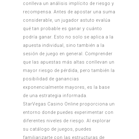
conlleva un análisis implícito de riesgo y
recompensa. Antes de apostar una suma
considerable, un jugador astuto evalúa
qué tan probable es ganar y cuánto
podría ganar. Esto no solo se aplica a la
apuesta individual, sino también a la
sesión de juego en general. Comprender
que las apuestas más altas conllevan un
mayor riesgo de pérdida, pero también la
posibilidad de ganancias
exponencialmente mayores, es la base
de una estrategia informada.
StarVegas Casino Online proporciona un
entorno donde puedes experimentar con
diferentes niveles de riesgo. Al explorar
su catálogo de juegos, puedes
familiarizarte con las estructuras de