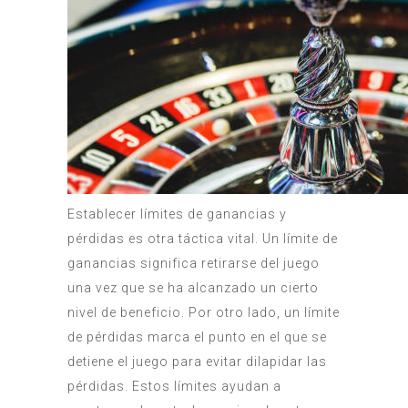
Establecer límites de ganancias y
pérdidas es otra táctica vital. Un límite de
ganancias significa retirarse del juego
una vez que se ha alcanzado un cierto
nivel de beneficio. Por otro lado, un límite
de pérdidas marca el punto en el que se
detiene el juego para evitar dilapidar las
pérdidas. Estos límites ayudan a