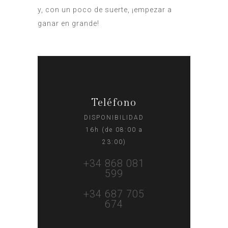
y, con un poco de suerte, ¡empezar a
ganar en grande!
Teléfono
DISPONIBILIDAD
16h (de 08:00 a
23:00)
+34 868 081
599
+34 687 705
674