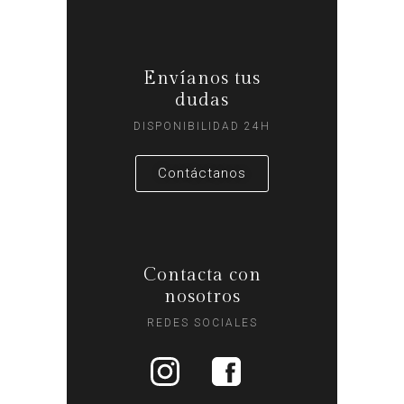
Envíanos tus
dudas
DISPONIBILIDAD 24H
Contáctanos
Contacta con
nosotros
REDES SOCIALES