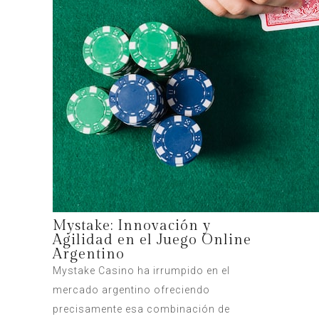
Mystake: Innovación y
Agilidad en el Juego Online
Argentino
Mystake Casino ha irrumpido en el
mercado argentino ofreciendo
precisamente esa combinación de