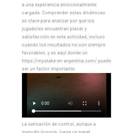
a una experiencia emocionalmente
cargada. Comprender estas dinámicas
es clave para analizar por qué los
jugadores encuentran placer y
satisfacción en esta actividad, incluso
cuando los resultados no son siempre
favorables, y es aquí donde un
https://mystake-en-argentina.com/
puede
ser un factor importante.
La sensación de control, aunque a
menudo ilusoria, juega un papel