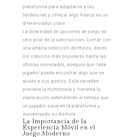
plataforma para adaptarse a las
tendencias y ofrecer algo fresco es un
diferenciador clave.
La diversidad de opciones de juego es
otro pilar de la satisfacción. Contar con
una amplia selección de títulos, desde
los clásicos más populares hasta las
últimas novedades, asegura que cada
jugador pueda encontrar algo que se
ajuste a sus gustos. Esta variedad
previene la monotonía y fomenta la
exploración, extendiendo el tiempo que
un jugador pasa en la plataforma y
aumentando su disfrute.
La Importancia de la
Experiencia Móvil en el
Juego Moderno