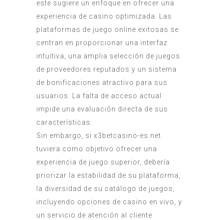
este sugiere un enfoque en ofrecer una
experiencia de casino optimizada. Las
plataformas de juego online exitosas se
centran en proporcionar una interfaz
intuitiva, una amplia selección de juegos
de proveedores reputados y un sistema
de bonificaciones atractivo para sus
usuarios. La falta de acceso actual
impide una evaluación directa de sus
características.
Sin embargo, si x3betcasino-es.net
tuviera como objetivo ofrecer una
experiencia de juego superior, debería
priorizar la estabilidad de su plataforma,
la diversidad de su catálogo de juegos,
incluyendo opciones de casino en vivo, y
un servicio de atención al cliente