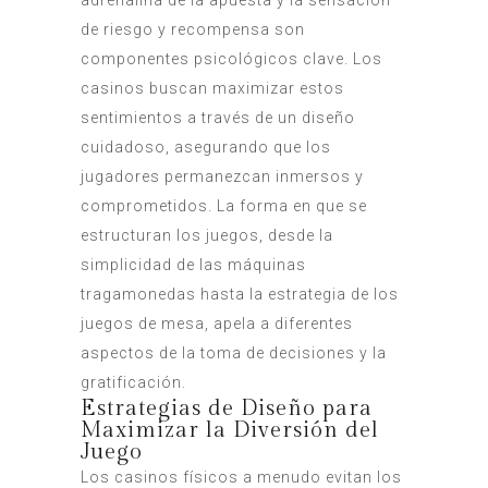
de riesgo y recompensa son
componentes psicológicos clave. Los
casinos buscan maximizar estos
sentimientos a través de un diseño
cuidadoso, asegurando que los
jugadores permanezcan inmersos y
comprometidos. La forma en que se
estructuran los juegos, desde la
simplicidad de las máquinas
tragamonedas hasta la estrategia de los
juegos de mesa, apela a diferentes
aspectos de la toma de decisiones y la
gratificación.
Estrategias de Diseño para
Maximizar la Diversión del
Juego
Los casinos físicos a menudo evitan los